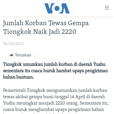
Tautan-
tautan
Akses
Jumlah Korban Tewas Gempa
BERANDA
Lanjut
Tiongkok Naik Jadi 2220
ke
DUNIA
Konten
26/04/2010
VIDEO
Utama
Lanjut
POLYGRAPH
Teruskan
ke
DAFTAR PROGRAM
Tiongkok umumkan jumlah korban di daerah Yushu
Navigasi
sementara itu cuaca buruk hambat upaya pengiriman
Utama
Learning English
bahan bantuan.
Lanjut
ke
Pemerintah Tiongkok mengumumkan jumlah korban
IKUTI KAMI
Pencarian
tewas akibat gempa bumi tanggal 14 April di daerah
Yushu meningkat menjadi 2220 orang. Sementara itu,
cuaca buruk menghambat upaya pengiriman bahan