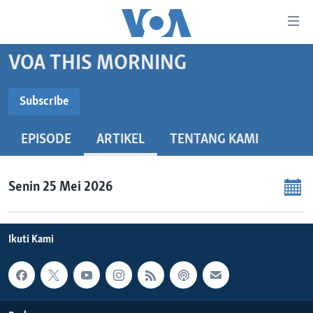
Tautan-
tautan
Akses
VOA THIS MORNING
BERANDA
Lanjut
ke
DUNIA
Subscribe
Konten
SUBSCRIBE
VIDEO
Utama
EPISODE
ARTIKEL
TENTANG KAMI
Lanjut
POLYGRAPH
ke
Spotify
DAFTAR PROGRAM
Navigasi
Senin 25 Mei 2026
Utama
Langganan
Learning English
Lanjut
ke
Ikuti Kami
IKUTI KAMI
Pencarian