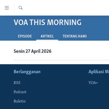
Tautan-
tautan
Cari
Akses
VOA THIS MORNING
BERANDA
Lanjut
DUNIA
ke
EPISODE
ARTIKEL
TENTANG KAMI
VIDEO
Konten
Utama
POLYGRAPH
Senin 27 April 2026
Lanjut
DAFTAR PROGRAM
ke
Navigasi
Utama
Berlangganan
Aplikasi M
Lanjut
ke
RSS
VOA+
Pencarian
Podcast
Buletin