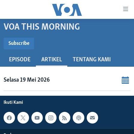
Tautan-
tautan
Akses
VOA THIS MORNING
BERANDA
Lanjut
ke
DUNIA
Subscribe
Konten
SUBSCRIBE
VIDEO
Utama
EPISODE
ARTIKEL
TENTANG KAMI
Lanjut
POLYGRAPH
ke
Spotify
DAFTAR PROGRAM
Navigasi
Selasa 19 Mei 2026
Utama
Langganan
Learning English
Lanjut
ke
Ikuti Kami
IKUTI KAMI
Pencarian