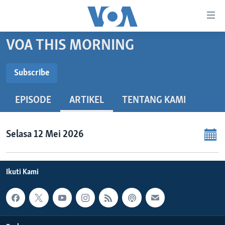
Tautan-
tautan
Akses
VOA THIS MORNING
BERANDA
Lanjut
ke
DUNIA
Subscribe
Konten
SUBSCRIBE
VIDEO
Utama
EPISODE
ARTIKEL
TENTANG KAMI
Lanjut
POLYGRAPH
ke
Spotify
DAFTAR PROGRAM
Navigasi
Selasa 12 Mei 2026
Utama
Langganan
Learning English
Lanjut
ke
Ikuti Kami
IKUTI KAMI
Pencarian