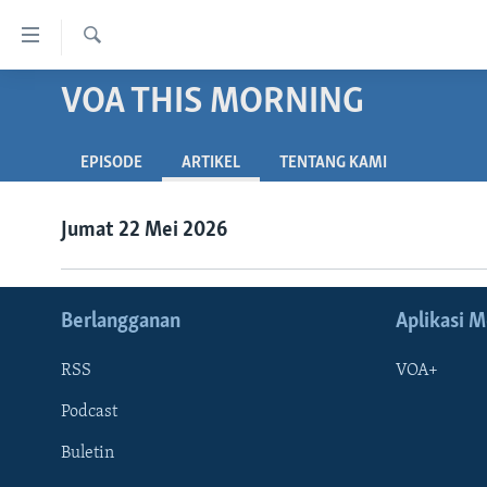
Tautan-
tautan
Cari
Akses
VOA THIS MORNING
BERANDA
Lanjut
DUNIA
ke
EPISODE
ARTIKEL
TENTANG KAMI
VIDEO
Konten
Utama
POLYGRAPH
Jumat 22 Mei 2026
Lanjut
DAFTAR PROGRAM
ke
Navigasi
Utama
Berlangganan
Aplikasi M
Lanjut
ke
RSS
VOA+
Pencarian
Podcast
Buletin