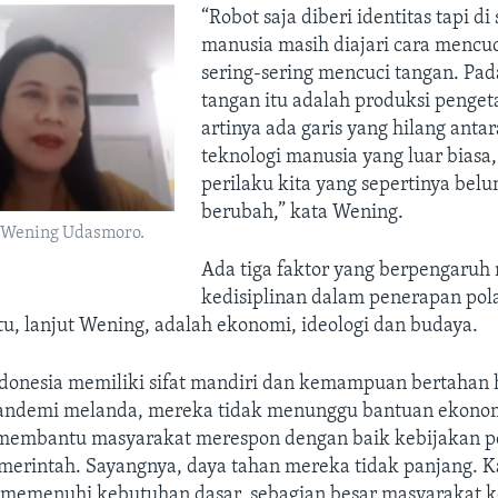
“Robot saja diberi identitas tapi di s
manusia masih diajari cara mencuc
sering-sering mencuci tangan. Pa
tangan itu adalah produksi penget
artinya ada garis yang hilang ant
teknologi manusia yang luar biasa
perilaku kita yang sepertinya bel
berubah,” kata Wening.
 Wening Udasmoro.
Ada tiga faktor yang berpengaru
kedisiplinan dalam penerapan pol
itu, lanjut Wening, adalah ekonomi, ideologi dan budaya.
donesia memiliki sifat mandiri dan kemampuan bertahan 
pandemi melanda, mereka tidak menunggu bantuan ekonom
 membantu masyarakat merespon dengan baik kebijakan 
merintah. Sayangnya, daya tahan mereka tidak panjang. 
memenuhi kebutuhan dasar, sebagian besar masyarakat 