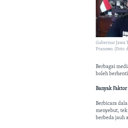
Gubernur Jawa T
Pranowo. (Foto: 
Berbagai medi
boleh berhent
Banyak Faktor
Berbicara dal
menyebut, tekn
berbeda jauh 