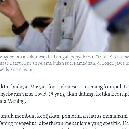
engenakan masker wajah di tengah penyebaran Covid-19, saat m
utsar Daarul Qur'an selama bulan suci Ramadhan, di Bogor, Jawa B
/Willy Kurniawan)
aktor budaya. Masyarakat Indonesia itu senang kumpul. In
nyebaran virus Covid-19 yang akan datang, ketika kedisipl
kata Wening.
, untuk membuat kebijakan, pemerintah harus memahami
ening menyebut, diperlukan mekanisme yang spesifik. Ha