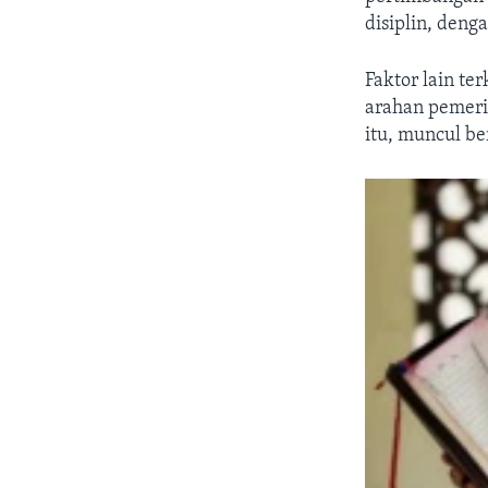
disiplin, deng
Faktor lain te
arahan pemeri
itu, muncul be