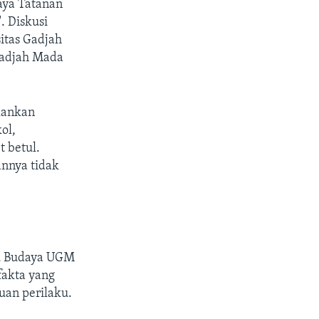
aya Tatanan
. Diskusi
sitas Gadjah
adjah Mada
lankan
ol,
 betul.
nnya tidak
mu Budaya UGM
fakta yang
uan perilaku.