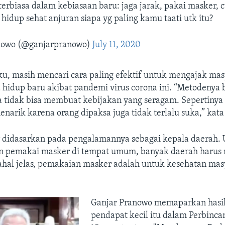
 terbiasa dalam kebiasaan baru: jaga jarak, pakai masker, 
hidup sehat anjuran siapa yg paling kamu taati utk itu?
nowo (@ganjarpranowo)
July 11, 2020
u, masih mencari cara paling efektif untuk mengajak ma
a hidup baru akibat pandemi virus corona ini. “Metodenya
ta tidak bisa membuat kebijakan yang seragam. Sepertiny
menarik karena orang dipaksa juga tidak terlalu suka,” kata
r didasarkan pada pengalamannya sebagai kepala daerah.
n pemakai masker di tempat umum, banyak daerah haru
dahal jelas, pemakaian masker adalah untuk kesehatan ma
Ganjar Pranowo memaparkan hasil
pendapat kecil itu dalam Perbinc