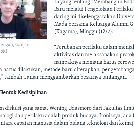
15 yang tentang "Membangun Bud
Baru melalui Pengelolaan Perilaku"
daring ini diselenggarakan Univer
Mada bersama Keluarga Alumni G
(Kagama), Minggu (12/7).
engah, Ganjar
“Perubahan perilaku dalam menja
dok)
aktivitas dan melaksanakan protok
nampaknya memang harus cerewet
a harus dilakukan, metode baru diterapkan, pengembanga
i,” tambah Ganjar menggambarkan besarnya tantangan.
 Bentuk Kedisiplinan
am diskusi yang sama, Wening Udasmoro dari Fakultas Il
ologi dan perilaku adalah produk budaya. Ironisnya, ada 
antara capaian manusia dalam bidang teknologi dan kemaj