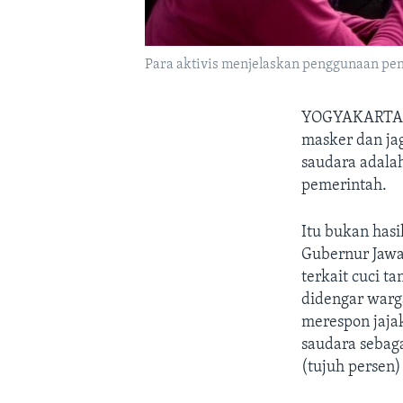
Para aktivis menjelaskan penggunaan peny
YOGYAKART
masker dan ja
saudara adala
pemerintah.
Itu bukan hasi
Gubernur Jawa
terkait cuci t
didengar warga
merespon jajak
saudara sebaga
(tujuh persen