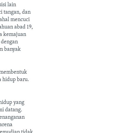
isi lain
i tangan, dan
dahal mencuci
ahuan abad 19,
ara kemajuan
, dengan
um banyak
h membentuk
a hidup baru.
hidup yang
i datang.
penanganan
Karena
kemudian tidak