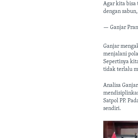
Agar kita bisa
dengan sabun, 
— Ganjar Pra
Ganjar mengak
menjalani pol
Sepertinya ki
tidak terlalu 
Analisa Ganja
mendisiplinka
Satpol PP. Pa
sendiri.