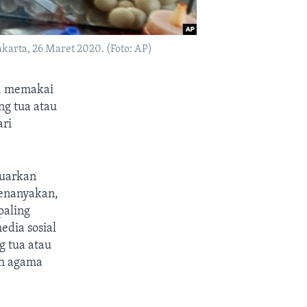
karta, 26 Maret 2020. (Foto: AP)
n, memakai
ng tua atau
ari
luarkan
menanyakan,
paling
edia sosial
g tua atau
oh agama