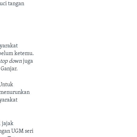
cuci tangan
syarakat
 belum ketemu.
a
top down
juga
 Ganjar.
 Untuk
s menurunkan
syarakat
 jajak
angan UGM seri