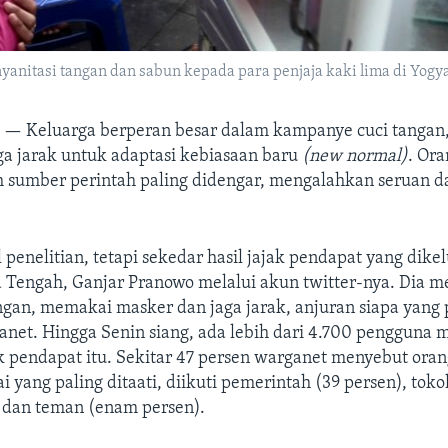
anitasi tangan dan sabun kepada para penjaja kaki lima di Yogya
A —
Keluarga berperan besar dalam kampanye cuci tanga
ga jarak untuk adaptasi kebiasaan baru
(new normal)
. Ora
h sumber perintah paling didengar, mengalahkan seruan d
l penelitian, tetapi sekedar hasil jajak pendapat yang dike
 Tengah, Ganjar Pranowo melalui akun twitter-nya. Dia 
angan, memakai masker dan jaga jarak, anjuran siapa yang 
net. Hingga Senin siang, ada lebih dari 4.700 pengguna m
 pendapat itu. Sekitar 47 persen warganet menyebut oran
i yang paling ditaati, diikuti pemerintah (39 persen), tok
) dan teman (enam persen).