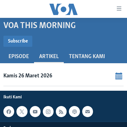
Tautan-
tautan
Akses
VOA THIS MORNING
BERANDA
Lanjut
ke
DUNIA
Subscribe
Konten
SUBSCRIBE
VIDEO
Utama
EPISODE
ARTIKEL
TENTANG KAMI
Lanjut
POLYGRAPH
ke
Spotify
DAFTAR PROGRAM
Navigasi
Kamis 26 Maret 2026
Utama
Langganan
Learning English
Lanjut
ke
Ikuti Kami
IKUTI KAMI
Pencarian