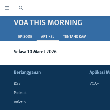
Tautan-
tautan
Cari
Akses
VOA THIS MORNING
BERANDA
Lanjut
DUNIA
ke
EPISODE
ARTIKEL
TENTANG KAMI
VIDEO
Konten
Utama
POLYGRAPH
Selasa 10 Maret 2026
Lanjut
DAFTAR PROGRAM
ke
Navigasi
Utama
Berlangganan
Aplikasi M
Lanjut
ke
RSS
VOA+
Pencarian
Podcast
Buletin