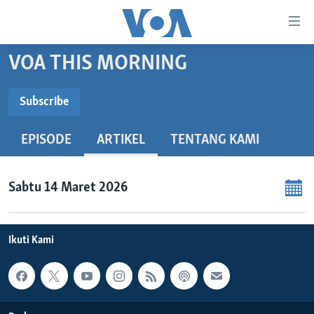
Tautan-
tautan
Akses
VOA THIS MORNING
BERANDA
Lanjut
ke
DUNIA
Subscribe
Konten
SUBSCRIBE
VIDEO
Utama
EPISODE
ARTIKEL
TENTANG KAMI
Lanjut
POLYGRAPH
ke
Spotify
DAFTAR PROGRAM
Navigasi
Sabtu 14 Maret 2026
Utama
Langganan
Learning English
Lanjut
ke
Ikuti Kami
IKUTI KAMI
Pencarian