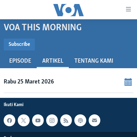
Tautan-
tautan
Akses
VOA THIS MORNING
BERANDA
Lanjut
ke
DUNIA
Subscribe
Konten
SUBSCRIBE
VIDEO
Utama
EPISODE
ARTIKEL
TENTANG KAMI
Lanjut
POLYGRAPH
ke
Spotify
DAFTAR PROGRAM
Navigasi
Rabu 25 Maret 2026
Utama
Langganan
Learning English
Lanjut
ke
Ikuti Kami
IKUTI KAMI
Pencarian