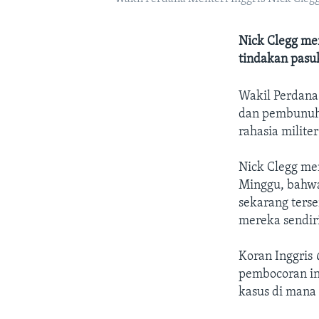
Nick Clegg me
tindakan pasuk
Wakil Perdana
dan pembunuha
rahasia milite
Nick Clegg me
Minggu, bahwa
sekarang ters
mereka sendir
Koran Inggris
pembocoran i
kasus di mana 