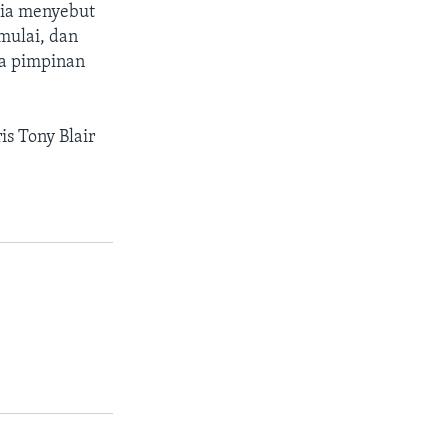
 ia menyebut
imulai, dan
sa pimpinan
s Tony Blair