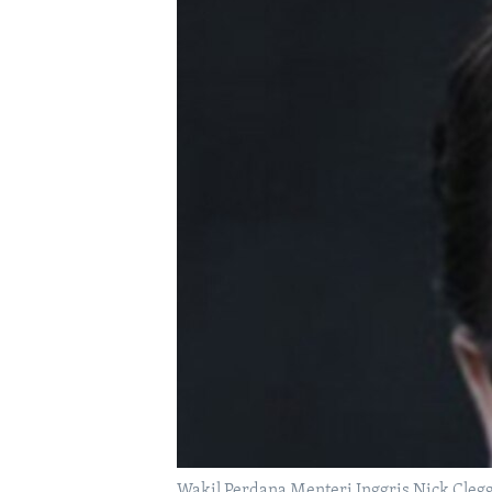
Wakil Perdana Menteri Inggris Nick Clegg