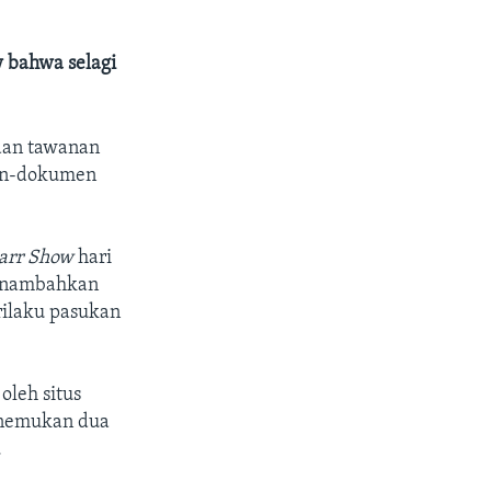
 bahwa selagi
aan tawanan
men-dokumen
arr Show
hari
menambahkan
rilaku pasukan
leh situs
enemukan dua
.