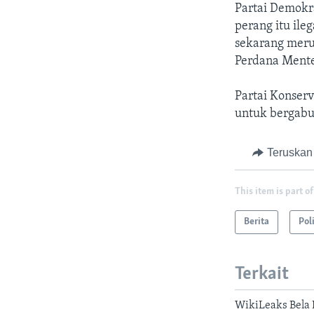
Partai Demokr
perang itu ile
sekarang meru
Perdana Mente
Partai Konser
untuk bergabu
Teruskan
This item is part of
Berita
Pol
Terkait
WikiLeaks Bela 