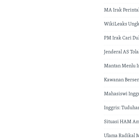
MA Irak Perinta
WikiLeaks Ungk
PM Irak Cari Du
Jenderal AS Tola
Mantan Menlu I
Kawanan Bersenj
Mahasiswi Inggr
Inggris: Tuduha
Situasi HAM Am
Ulama Radikal M