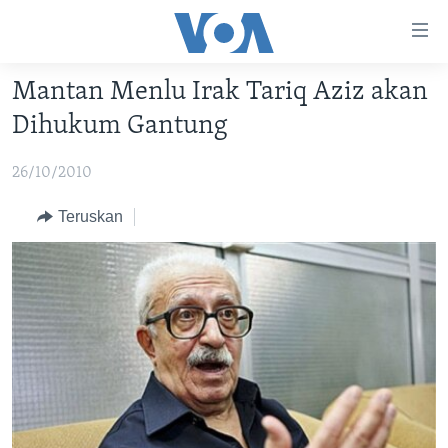
Tautan-
tautan
Akses
Mantan Menlu Irak Tariq Aziz akan
BERANDA
Lanjut
Dihukum Gantung
ke
DUNIA
Konten
26/10/2010
VIDEO
Utama
Lanjut
POLYGRAPH
Teruskan
ke
DAFTAR PROGRAM
Navigasi
Utama
Learning English
Lanjut
ke
IKUTI KAMI
Pencarian