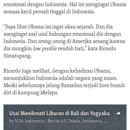
emosional dengan Indonesia. Hal ini mengingat Obama
semasa kecil pernah tinggal di Indonesia.
"Saya lihat Obama ini ingat akan sejarah. Dan dia
mengingat asal usul hubungan emosional dia dengan
Indonesia. Dan orang-orang di Amerika senang karena
dia mungkin
low profile
rendah hati," kata Ricardo
Simatupang.
Ricardo juga melihat, dengan kehadiran Obama,
menunjukkan Indonesia adalah negara yang aman.
Meski sebelumnya jelang Ramadan terjadi bom bunuh
diri di kampung Melayu.
Usai Menikmati Liburan di Bali dan Yogyakarta, Obama Penuhi Undangan Jokowi
by
VOA Indonesia | Berita AS, Dunia, Indonesia, Diaspora Indonesia di AS
No media source currently available