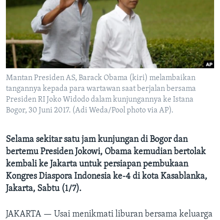
Bahasa-bahasa
Mantan Presiden AS, Barack Obama (kiri) melambaikan
tangannya kepada para wartawan saat berjalan bersama
Presiden RI Joko Widodo dalam kunjungannya ke Istana
Bogor, 30 Juni 2017. (Adi Weda/Pool photo via AP).
Selama sekitar satu jam kunjungan di Bogor dan
bertemu Presiden Jokowi, Obama kemudian bertolak
kembali ke Jakarta untuk persiapan pembukaan
Kongres Diaspora Indonesia ke-4 di kota Kasablanka,
Jakarta, Sabtu (1/7).
JAKARTA —
Usai menikmati liburan bersama keluarga