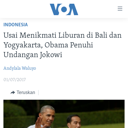
Tautan-
tautan
Akses
INDONESIA
BERANDA
Lanjut
Usai Menikmati Liburan di Bali dan
ke
DUNIA
Yogyakarta, Obama Penuhi
Konten
VIDEO
Utama
Undangan Jokowi
Lanjut
POLYGRAPH
ke
Andylala Waluyo
DAFTAR PROGRAM
Navigasi
01/07/2017
Utama
Learning English
Lanjut
Teruskan
ke
IKUTI KAMI
Pencarian