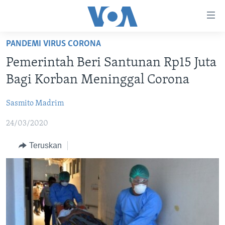
Tautan-
tautan
Akses
PANDEMI VIRUS CORONA
BERANDA
Lanjut
Pemerintah Beri Santunan Rp15 Juta
ke
DUNIA
Bagi Korban Meninggal Corona
Konten
VIDEO
Utama
Sasmito Madrim
Lanjut
POLYGRAPH
ke
24/03/2020
DAFTAR PROGRAM
Navigasi
Utama
Teruskan
Learning English
Lanjut
ke
IKUTI KAMI
Pencarian