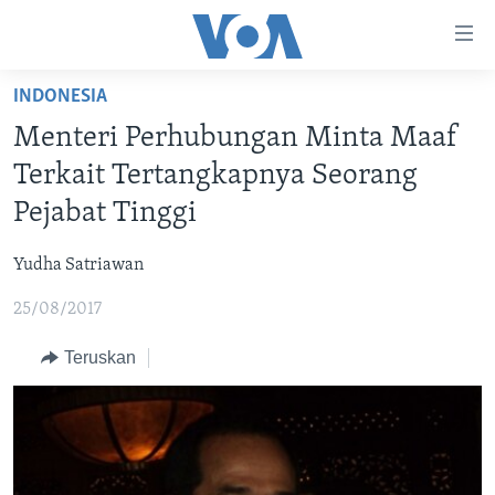
Tautan-
tautan
Akses
INDONESIA
BERANDA
Lanjut
Menteri Perhubungan Minta Maaf
ke
DUNIA
Terkait Tertangkapnya Seorang
Konten
VIDEO
Utama
Pejabat Tinggi
Lanjut
POLYGRAPH
ke
Yudha Satriawan
DAFTAR PROGRAM
Navigasi
25/08/2017
Utama
Learning English
Lanjut
Teruskan
ke
IKUTI KAMI
Pencarian