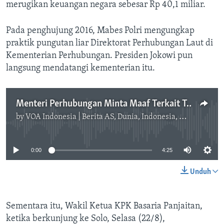
merugikan keuangan negara sebesar Rp 40,1 miliar.
Pada penghujung 2016, Mabes Polri mengungkap
praktik pungutan liar Direktorat Perhubungan Laut di
Kementerian Perhubungan. Presiden Jokowi pun
langsung mendatangi kementerian itu.
Menteri Perhubungan Minta Maaf Terkait Tertangkapnya Seorang Pejabat Tinggi
by
VOA Indonesia | Berita AS, Dunia, Indonesia, Diaspora Indonesia di AS
No media source currently available
0:00
4:25
Unduh
Sementara itu, Wakil Ketua KPK Basaria Panjaitan,
ketika berkunjung ke Solo, Selasa (22/8),