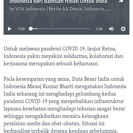
Indonesia Beri Bantuan Hibah Untuk India
by
VOA Indonesia | Berita AS, Dunia, Indonesia, Diaspora Indonesia di AS
No media source currently available
0:00
2:36
Untuk melawan pandemi COVID-19, lanjut Retno,
Indonesia yakin meyakini solidaritas, kolaborasi dan
kerjasama merupakan sebuah keharusan.
Pada kesempatan yang sama, Duta Besar India untuk
Indonesia Manoj Kumar Bharti mengatakan Indonesia
India sekarang ini menghadapi gelombang kedua
pandemi COVID-19 yang menyebabkan infrastruktur
layanan kesehatan menghadapi tekanan sangat berat
sehingga mengakibatkan memicu kelangkaan
peralatan medis dan obat-obatan. Situasi ini
berbanding terbalik dengan keadaan sebelumnya.