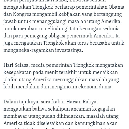
Dalam pernyataan hari Rabu, Zhou Xiaochuan
mengatakan Tiongkok berharap pemerintahan Obama
dan Kongres mengambil kebijakan yang bertanggung
jawab untuk menanggulangi masalah utang Amerika,
untuk membantu melindungi tata keuangan sedunia
dan para pemegang obligasi pemerintah Amerika. Ia
juga mengatakan Tiongkok akan terus berusaha untuk
menganeka-ragamkan investasinya.
Hari Selasa, media pemerintah Tiongkok mengatakan
kesepakatan pada menit terakhir untuk menaikkan
plafon utang Amerika menangguhkan masalah yang
lebih mendalam dan mengancam ekonomi dunia.
Dalam tajuknya, suratkabar Harian Rakyat
mengatakan bahwa sekalipun ancaman kegagalan
membayar utang sudah dihindarkan, masalah utang
Amerika tidak diselesaikan dan kemungkinan akan