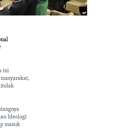
onal
r
 ini
 masyarakat,
itolak
ntangnya
an Ideologi
tap masuk