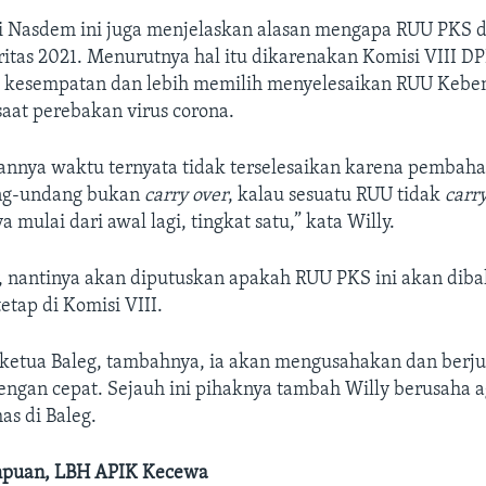
tai Nasdem ini juga menjelaskan alasan mengapa RUU PKS d
ritas 2021. Menurutnya hal itu dikarenakan Komisi VIII D
i kesempatan dan lebih memilih menyelesaikan RUU Kebe
saat perebakan virus corona.
alannya waktu ternyata tidak terselesaikan karena pemba
ang-undang bukan
carry over
, kalau sesuatu RUU tidak
carr
mulai dari awal lagi, tingkat satu,” kata Willy.
, nantinya akan diputuskan apakah RUU PKS ini akan diba
tetap di Komisi VIII.
 ketua Baleg, tambahnya, ia akan mengusahakan dan berj
engan cepat. Sejauh ini pihaknya tambah Willy berusaha 
as di Baleg.
puan, LBH APIK Kecewa