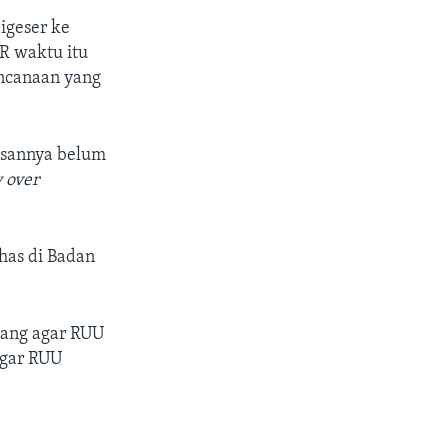
igeser ke
PR waktu itu
ncanaan yang
hasannya belum
y over
has di Badan
uang agar RUU
agar RUU