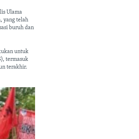
lis Ulama
 yang telah
sasi buruh dan
akukan untuk
), termasuk
n terakhir.