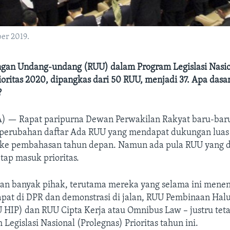
ber 2019.
gan Undang-undang (RUU) dalam Program Legislasi Nasi
ioritas 2020, dipangkas dari 50 RUU, menjadi 37. Apa dasa
?
A) —
Rapat paripurna Dewan Perwakilan Rakyat baru-baru
erubahan daftar Ada RUU yang mendapat dukungan luas
 ke pembahasan tahun depan. Namun ada pula RUU yang d
tap masuk prioritas.
raan banyak pihak, terutama mereka yang selama ini mene
apat di DPR dan demonstrasi di jalan, RUU Pembinaan Halu
U HIP) dan RUU Cipta Kerja atau Omnibus Law – justru te
Legislasi Nasional (Prolegnas) Prioritas tahun ini.