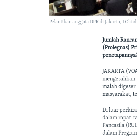
Pelantikan anggota DPR di Jakarta, 1 Okto
Jumlah Rancan
(Prolegnas) Pr
penetapannya
JAKARTA (VO
mengesahkan p
malah digeser
masyarakat, te
Di luar perki
dalam rapat-r
Pancasila (RU
dalam Program 