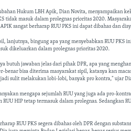
erubahan Hukum LBH Apik, Dian Novita, menyampaikan k
S tidak masuk dalam prolegnas prioritas 2020. Masyarakat
APIK sangat berharap RUU PKS ini dapat dibahas dan dis
il, lanjutnya, bingung apa yang menyebabkan RUU PKS ini
suk dikeluarkan dalam prolegnas prioritas 2020.
nya butuh jawaban jelas dari pihak DPR, apa yang mengha
ner-benar bisa diterima masyarakat sipil, katanya kan m
jadi sulit melakukan lobi-lobi, banyak pro kontra," ujar Di
nyakan mengapa sejumlah RUU yang juga ada pro-kontra,
an RUU HIP tetap termasuk dalam prolegnas. Sedangkan R
rharap RUU PKS segera dibahas oleh DPR dengan substansi 
. Dia juga meminta Badan Legislasi benar-benar serius me