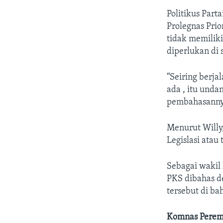
Politikus Par
Prolegnas Prio
tidak memilik
diperlukan di 
“Seiring berj
ada , itu und
pembahasannya 
Menurut Willy
Legislasi atau 
Sebagai wakil
PKS dibahas d
tersebut di bah
Komnas Perem