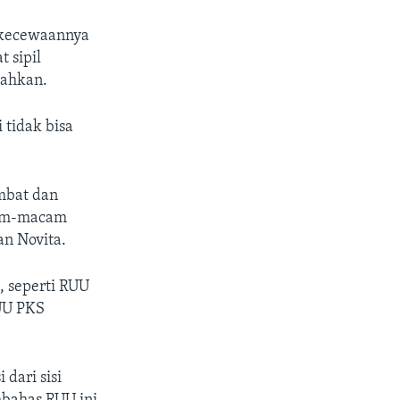
ekecewaannya
 sipil
yahkan.
 tidak bisa
mbat dan
acam-macam
an Novita.
 seperti RUU
UU PKS
dari sisi
mbahas RUU ini