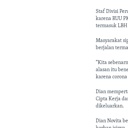
Staf Divisi P
karena RUU PK
termasuk LBH 
Masyarakat sip
berjalan terma
“Kita sebenar
alasan itu be
karena corona 
Dian memperta
Cipta Kerja d
dikeluarkan.
Dian Novita be
korban isinya