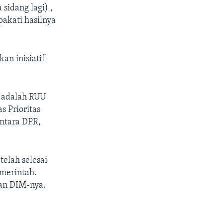
sidang lagi) ,
akati hasilnya
an inisiatif
n adalah RUU
s Prioritas
antara DPR,
elah selesai
emerintah.
kan DIM-nya.