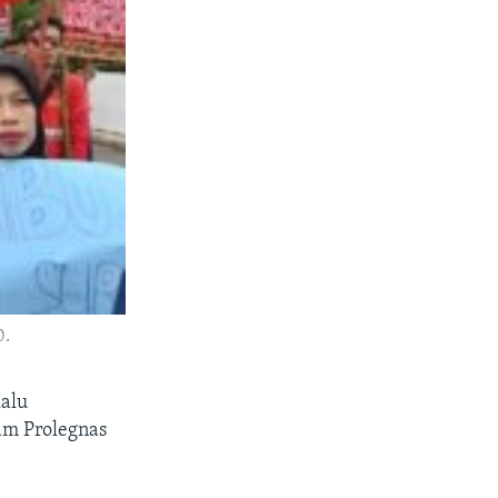
0.
lalu
am Prolegnas