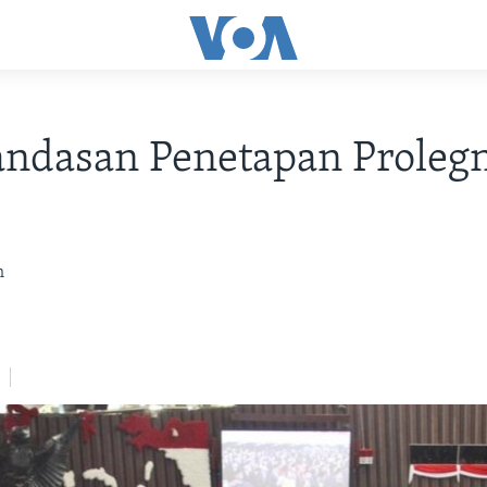
andasan Penetapan Proleg
h