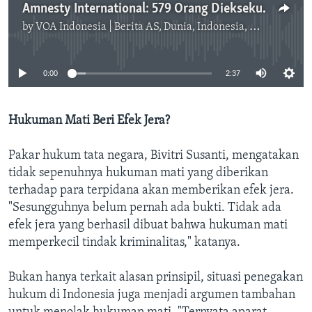
Amnesty International: 579 Orang Dieksekusi Mati Tahun 2021
by
VOA Indonesia | Berita AS, Dunia, Indonesia, Diaspora Indonesia di AS
No media source currently available
0:00
2:37
Hukuman Mati Beri Efek Jera?
Pakar hukum tata negara, Bivitri Susanti, mengatakan
tidak sepenuhnya hukuman mati yang diberikan
terhadap para terpidana akan memberikan efek jera.
"Sesungguhnya belum pernah ada bukti. Tidak ada
efek jera yang berhasil dibuat bahwa hukuman mati
memperkecil tindak kriminalitas," katanya.
Bukan hanya terkait alasan prinsipil, situasi penegakan
hukum di Indonesia juga menjadi argumen tambahan