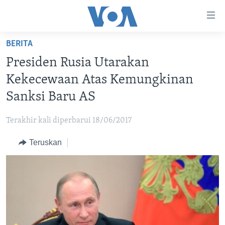
Tautan-
tautan
Akses
BERITA
BERANDA
Lanjut
Presiden Rusia Utarakan
ke
DUNIA
Kekecewaan Atas Kemungkinan
Konten
VIDEO
Utama
Sanksi Baru AS
Lanjut
POLYGRAPH
ke
Terakhir kali diperbarui 18/06/2017
DAFTAR PROGRAM
Navigasi
Teruskan
Utama
Learning English
Lanjut
ke
IKUTI KAMI
Pencarian