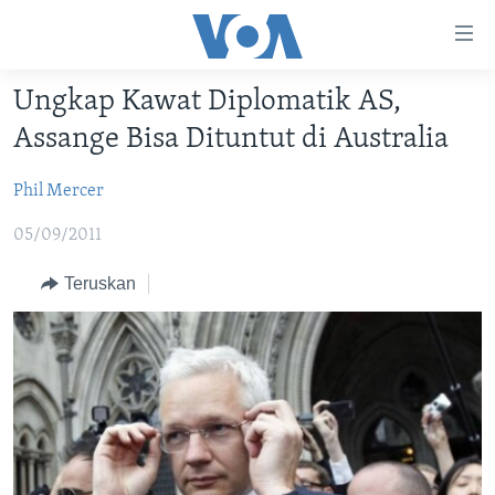
Tautan-
tautan
Akses
Ungkap Kawat Diplomatik AS,
BERANDA
Lanjut
Assange Bisa Dituntut di Australia
ke
DUNIA
Konten
Phil Mercer
VIDEO
Utama
Lanjut
05/09/2011
POLYGRAPH
ke
DAFTAR PROGRAM
Teruskan
Navigasi
Utama
Learning English
Lanjut
ke
IKUTI KAMI
Pencarian