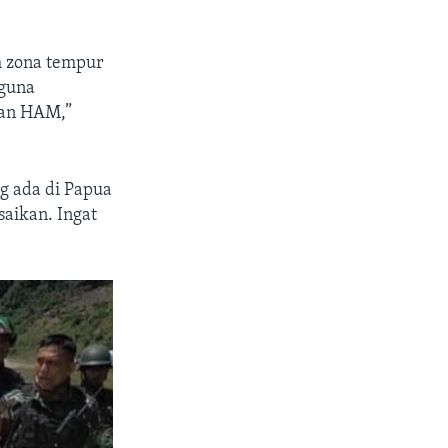
ah zona tempur
 guna
ran HAM,”
 ada di Papua
saikan. Ingat