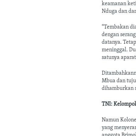
keamanan keti
Nduga dan dar
“Tembakan dia
dengan serang
datanya. Teta
meninggal. Du
satunya apara
Ditambahkannya
Mbua dan tujuh
dihamburkan se
TNI: Kelompok
Namun Kolonel
yang menyeran
anggota Brimo