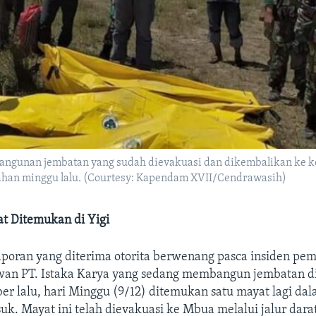
angunan jembatan yang sudah dievakuasi dan dikembalikan ke k
han minggu lalu. (Courtesy: Kapendam XVII/Cendrawasih)
at Ditemukan di Yigi
aporan yang diterima otorita berwenang pasca insiden pe
wan PT. Istaka Karya yang sedang membangun jembatan di 
r lalu, hari Minggu (9/12) ditemukan satu mayat lagi dal
k. Mayat ini telah dievakuasi ke Mbua melalui jalur dara