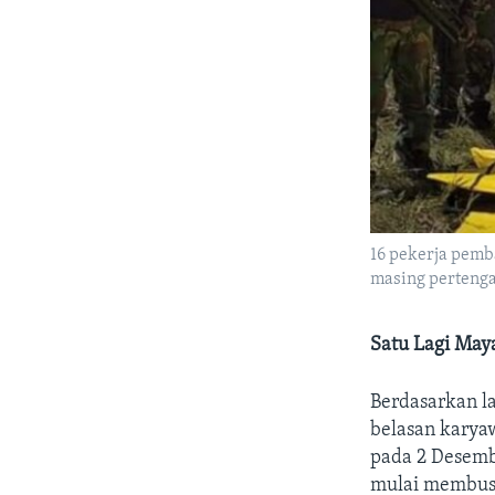
16 pekerja pemb
masing pertenga
Satu Lagi May
Berdasarkan l
belasan karya
pada 2 Desembe
mulai membusu