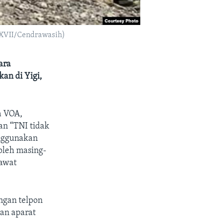
 XVII/Cendrawasih)
ara
an di Yigi,
a VOA,
n “TNI tidak
nggunakan
oleh masing-
sawat
ngan telpon
an aparat