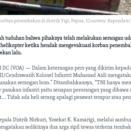
korban penembakan di distrik Yigi, Papua. (Courtesy: Kapendam
h tuduhan bahwa pihaknya telah melakukan serangan ud
elikopter ketika hendak mengevakuasi korban penembak
ekan lalu.
 DC (VOA) —
Dalam keterangan pers yang dikirim kepad
/Cendrawasih Kolonel Infantri Muhamad Aidi mengataka
unakan serangan bom.” Ditambahkannya, “TNI hanya me
r pasukan infantri yaitu senapan perorangan yang dibawa 
t... Tidak ada heli serang apalagi pesawat tempur atau pe
pala Distrik Nirkuri, Yosekat K. Kamarigi, melalui sambu
ngatakan sedikitnya dua arga sipil tewas terkena tembak