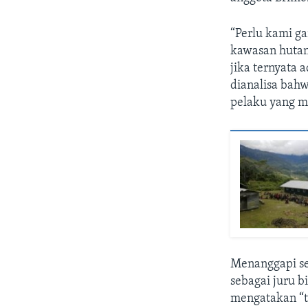
“Perlu kami g
kawasan hutan,
jika ternyata 
dianalisa bahw
pelaku yang m
Menanggapi s
sebagai juru b
mengatakan “t