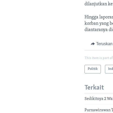
dilanjutkan k
Hingga laporan
korban yang b
diantaranya d
Teruskan
This item is part of
Politik
In
Terkait
Sedikitnya 2 Wa
Purnawirawan TN