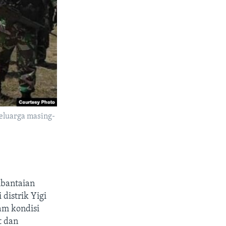
eluarga masing-
mbantaian
distrik Yigi
am kondisi
t dan