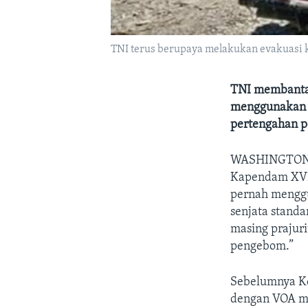
TNI terus berupaya melakukan evakuasi 
TNI membanta
menggunakan h
pertengahan p
WASHINGTON
Kapendam XVII
pernah mengg
senjata standa
masing prajuri
pengebom.”
Sebelumnya Ke
dengan VOA me