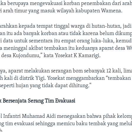
ka berupaya mengevakuasi korban penembakan dari arah
i arah timur yang masuk wilayah kabupaten Wamena.
rahkan kepada tempat tinggal warga di hutan-hutan, jadi 
an itu ada banyak korban atau tidak karena belum dikum
pi data untuk sementara itu empat orang luka-luka, kemud
a meninggal akibat tembakan itu keduanya aparat desa W
t desa Kujondumu,” kata Yosekat K Kamarigi.
, aparat melakukan serangan bom sebanyak 12 kali, lima k
 kali di distrik Yigi. Yosekat menggambarkan “tembakan 
perti hujan yang tidak dapat dihitung.”
 Bersenjata Serang Tim Evakuasi
 Infantri Muhamad Aidi menegaskan bahwa pihak kelomp
g tim evakuasi sehingga memicu baku tembak yang meluk
b.