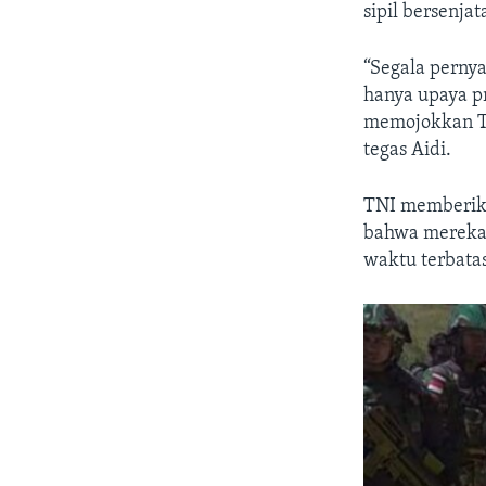
sipil bersenja
“Segala pernya
hanya upaya p
memojokkan TN
tegas Aidi.
TNI memberika
bahwa mereka “
waktu terbatas