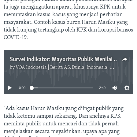
Ia juga mengingatkan aparat, khususnya KPK untuk
menuntaskan kasus-kasus yang menjadi perhatian
masyarakat. Contoh kasus buron Harun Masiku yang
tidak kunjung tertangkap oleh KPK dan korupsi bansos
COVID-19.
Survei Indikator: Mayoritas Publik Menilai Pemberantasan Korupsi Buruk
by
VOA Indonesia | Berita AS, Dunia, Indonesia, Diaspora Indonesia di AS
No media source currently available
0:00
2:40
"Ada kasus Harun Masiku yang diingat publik yang
tidak ketemu sampai sekarang. Dan anehnya KPK
meminta publik untuk mencari dan tidak pernah
menjelaskan secara meyakinkan, upaya apa yang