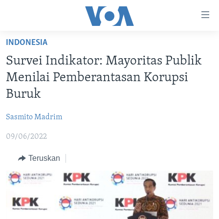
Tautan-
tautan
Akses
INDONESIA
BERANDA
Lanjut
Survei Indikator: Mayoritas Publik
ke
DUNIA
Menilai Pemberantasan Korupsi
Konten
VIDEO
Utama
Buruk
Lanjut
POLYGRAPH
ke
Sasmito Madrim
DAFTAR PROGRAM
Navigasi
09/06/2022
Utama
Learning English
Lanjut
Teruskan
ke
IKUTI KAMI
Pencarian