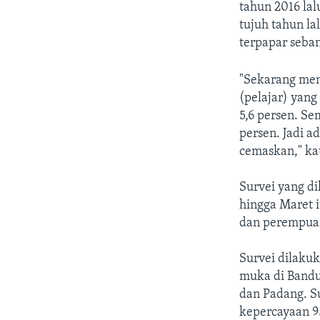
tahun 2016 lal
tujuh tahun la
terpapar seban
"Sekarang men
(pelajar) yang
5,6 persen. Se
persen. Jadi a
cemaskan," kat
Survei yang di
hingga Maret i
dan perempuan
Survei dilaku
muka di Bandu
dan Padang. Su
kepercayaan 9