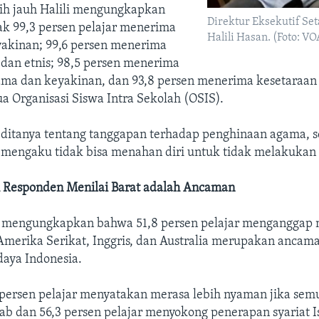
bih jauh Halili mengungkapkan
Direktur Eksekutif Set
k 99,3 persen pelajar menerima
Halili Hasan. (Foto: V
akinan; 99,6 persen menerima
 dan etnis; 98,5 persen menerima
ma dan keyakinan, dan 93,8 persen menerima kesetaraan
a Organisasi Siswa Intra Sekolah (OSIS).
ditanya tentang tanggapan terhadap penghinaan agama, se
r mengaku tidak bisa menahan diri untuk tidak melakukan
 Responden Menilai Barat adalah Ancaman
ga mengungkapkan bahwa 51,8 persen pelajar menganggap 
 Amerika Serikat, Inggris, dan Australia merupakan ancam
aya Indonesia.
 persen pelajar menyatakan merasa lebih nyaman jika semu
ab dan 56,3 persen pelajar menyokong penerapan syariat I