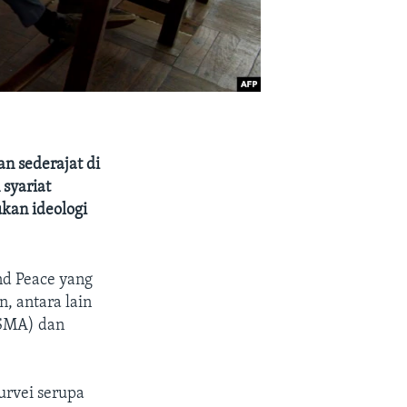
an sederajat di
 syariat
kan ideologi
and Peace yang
, antara lain
(SMA) dan
urvei serupa