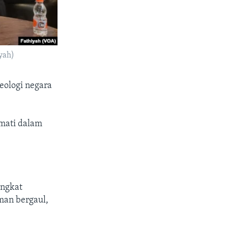
yah)
eologi negara
 mati dalam
ingkat
eman bergaul,