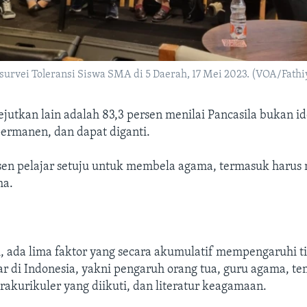
 survei Toleransi Siswa SMA di 5 Daerah, 17 Mei 2023. (VOA/Fathi
utkan lain adalah 83,3 persen menilai Pancasila bukan id
permanen, dan dapat diganti.
rsen pelajar setuju untuk membela agama, termasuk harus
ma.
i, ada lima faktor yang secara akumulatif mempengaruhi t
jar di Indonesia, yakni pengaruh orang tua, guru agama, t
trakurikuler yang diikuti, dan literatur keagamaan.