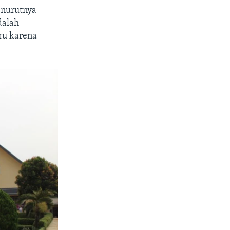
enurutnya
dalah
ru karena