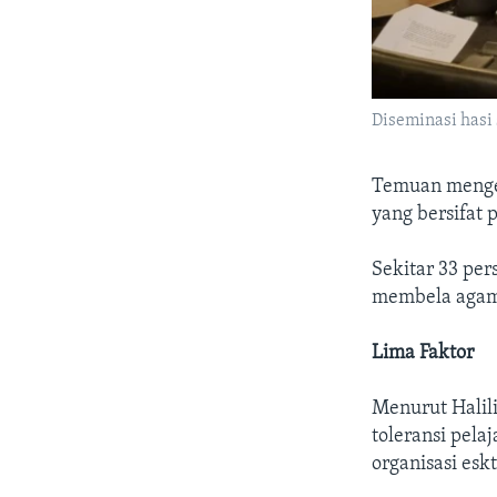
Diseminasi hasi
Temuan mengej
yang bersifat 
Sekitar 33 pe
membela aga
Lima Faktor
Menurut Halil
toleransi pela
organisasi esk