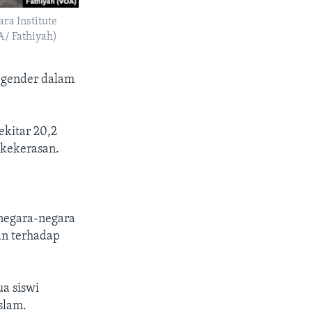
ara Institute
OA/ Fathiyah)
 gender dalam
kitar 20,2
 kekerasan.
negara-negara
an terhadap
a siswi
slam.