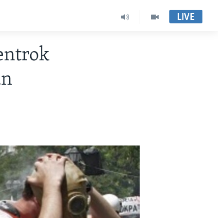
LIVE
entrok
an