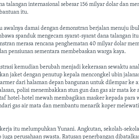
na talangan internasional sebesar 156 milyar dolar dan men
 bantuan itu.
tu awalnya damai dengan demonstran berjalan menuju ib
awa spanduk mengecam syarat-syarat dana talangan itu
nstran merasa rencana penghematan 40 milyar dolar me
 dan pensiunan sementara membebaskan warga kaya.
trasi kemudian berubah menjadi kekerasan sewaktu an
an jaket dengan penutup kepala mencongkel ubin jalana
rmer dari halaman depan bangunan untuk dilempar ke ara
lasan, polisi menembakkan stun gun dan gas air mata ke 
taf hotel-hotel mewah membagikan masker kepada para 
dari gas air mata dan membantu menarik koper melewat
erja itu melumpuhkan Yunani. Angkutan, sekolah-sekola
p juga perusahaan swasta. Ratusan penerbangan dibatalkan