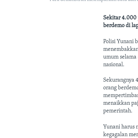
Sekitar 4.000 
berdemo di la
Polisi Yunani
menembakkan 
umum selama d
nasional.
Sekurangnya 4.
orang berdemo
mempertimbang
menaikkan paj
pemerintah.
Yunani harus 
kegagalan mem