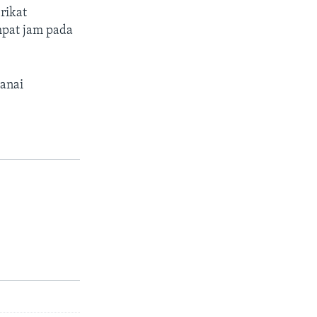
rikat
mpat jam pada
danai