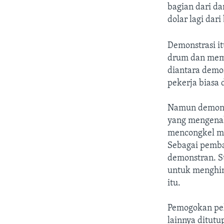
bagian dari da
dolar lagi dari
Demonstrasi i
drum dan memb
diantara demo
pekerja biasa
Namun demons
yang mengenak
mencongkel ma
Sebagai pemba
demonstran. S
untuk menghin
itu.
Pemogokan pek
lainnya ditutu