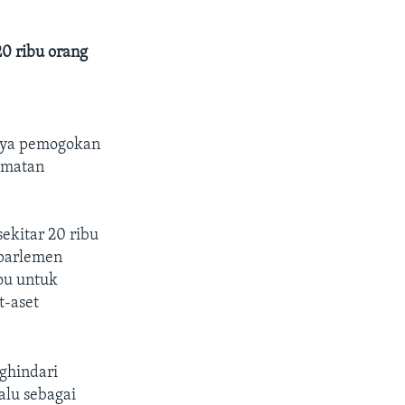
20 ribu orang
nya pemogokan
ematan
ekitar 20 ribu
 parlemen
ou untuk
t-aset
ghindari
alu sebagai