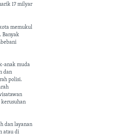
arik 17 milyar
ukota memukul
. Banyak
mbebani
ak-anak muda
n dan
h polisi.
arah
wisatawan
i kerusuhan
h dan layanan
 atau di