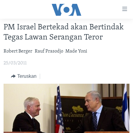
Tautan-
tautan
Akses
PM Israel Bertekad akan Bertindak
BERANDA
Lanjut
Tegas Lawan Serangan Teror
ke
DUNIA
Konten
Robert Berger
Rauf Prasodjo
Made Yoni
VIDEO
Utama
Lanjut
25/03/2011
POLYGRAPH
ke
DAFTAR PROGRAM
Teruskan
Navigasi
Utama
Learning English
Lanjut
ke
IKUTI KAMI
Pencarian