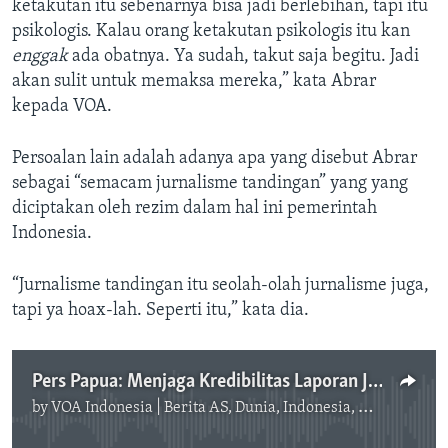
ketakutan itu sebenarnya bisa jadi berlebihan, tapi itu
psikologis. Kalau orang ketakutan psikologis itu kan
enggak
ada obatnya. Ya sudah, takut saja begitu. Jadi
akan sulit untuk memaksa mereka,” kata Abrar
kepada VOA.
Persoalan lain adalah adanya apa yang disebut Abrar
sebagai “semacam jurnalisme tandingan” yang yang
diciptakan oleh rezim dalam hal ini pemerintah
Indonesia.
“Jurnalisme tandingan itu seolah-olah jurnalisme juga,
tapi ya hoax-lah. Seperti itu,” kata dia.
Pers Papua: Menjaga Kredibilitas Laporan Jurnalistik di Tengah Konflik
by
VOA Indonesia | Berita AS, Dunia, Indonesia, Diaspora Indonesia di AS
No media source currently available