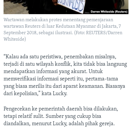
Wartawan melakukan protes menentang pemenjaraan
wartawan Reuters di luar Kedutaan Myanmar di Jakarta, 7
September 2018, sebagai ilustrasi. (Foto: REUTERS/Darren
Whiteside)
“Kalau ada satu peristiwa, penembakan misalnya,
terjadi di satu wilayah konflik, kita tidak bisa langsung
mendapatkan informasi yang akurat. Untuk
memverifikasi informasi seperti itu, pertama-tama
yang biasa merilis itu dari aparat keamanan. Biasanya
dari kepolisian,” kata Lucky.
Pengecekan ke pemerintah daerah bisa dilakukan,
tetapi relatif sulit. Sumber yang cukup bisa
diandalkan, menurut Lucky, adalah pihak gereja.