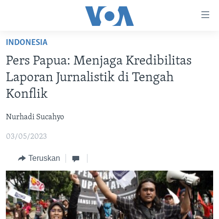
Tautan-
tautan
Akses
INDONESIA
BERANDA
Lanjut
Pers Papua: Menjaga Kredibilitas
ke
DUNIA
Laporan Jurnalistik di Tengah
Konten
VIDEO
Utama
Konflik
Lanjut
POLYGRAPH
ke
Nurhadi Sucahyo
DAFTAR PROGRAM
Navigasi
03/05/2023
Utama
Learning English
Lanjut
Teruskan
ke
IKUTI KAMI
Pencarian