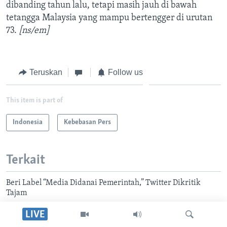
dibanding tahun lalu, tetapi masih jauh di bawah
tetangga Malaysia yang mampu bertengger di urutan
73.
[ns/em]
Teruskan
Follow us
This item is part of
Indonesia
Kebebasan Pers
Terkait
Beri Label “Media Didanai Pemerintah,” Twitter Dikritik
Tajam
LIVE
Teropong News di Sorong Diserang, AJI Indonesia:
Mencederai Demokrasi dan Kebebasan Pers