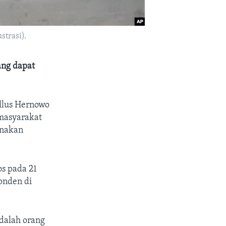
strasi).
ang dapat
llus Hernowo
 masyarakat
enakan
os pada 21
onden di
adalah orang