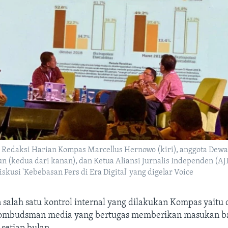
Redaksi Harian Kompas Marcellus Hernowo (kiri), anggota Dew
n (kedua dari kanan), dan Ketua Aliansi Jurnalis Independen (A
skusi 'Kebebasan Pers di Era Digital' yang digelar Voice
 salah satu kontrol internal yang dilakukan Kompas yaitu
ombudsman media yang bertugas memberikan masukan b