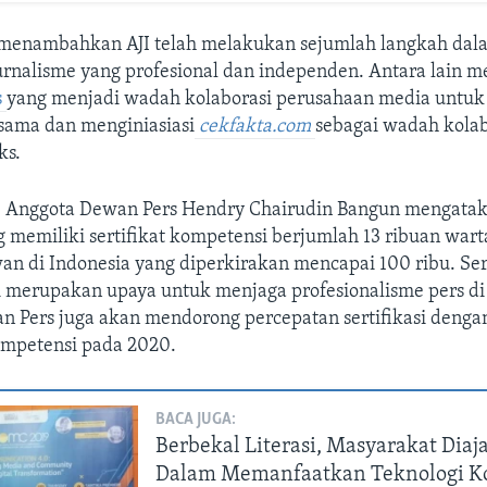
menambahkan AJI telah melakukan sejumlah langkah dal
rnalisme yang profesional dan independen. Antara lain me
s
yang menjadi wadah kolaborasi perusahaan media untu
rsama dan menginiasiasi
cekfakta.com
sebagai wadah kolab
ks.
, Anggota Dewan Pers Hendry Chairudin Bangun mengatak
 memiliki sertifikat kompetensi berjumlah 13 ribuan wart
n di Indonesia yang diperkirakan mencapai 100 ribu. Ser
i merupakan upaya untuk menjaga profesionalisme pers di
an Pers juga akan mendorong percepatan sertifikasi den
ompetensi pada 2020.
BACA JUGA:
Berbekal Literasi, Masyarakat Diaj
Dalam Memanfaatkan Teknologi K