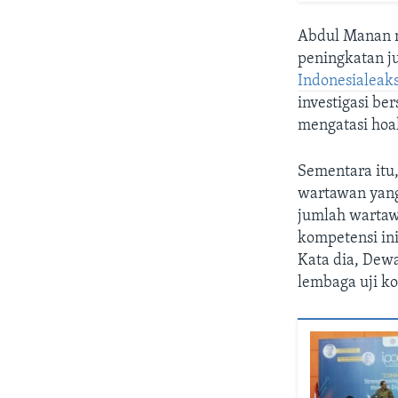
Abdul Manan 
peningkatan ju
Indonesialeak
investigasi be
mengatasi hoa
Sementara itu
wartawan yang
jumlah wartawa
kompetensi in
Kata dia, Dew
lembaga uji k