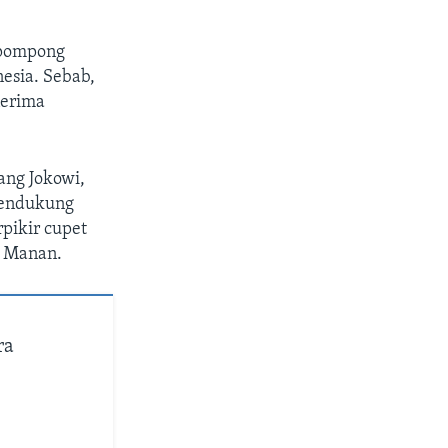
epompong
esia. Sebab,
nerima
ang Jokowi,
Pendukung
rpikir cupet
l Manan.
ra