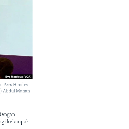
an Pers Hendry
JI) Abdul Manan
 dengan
agi kelompok