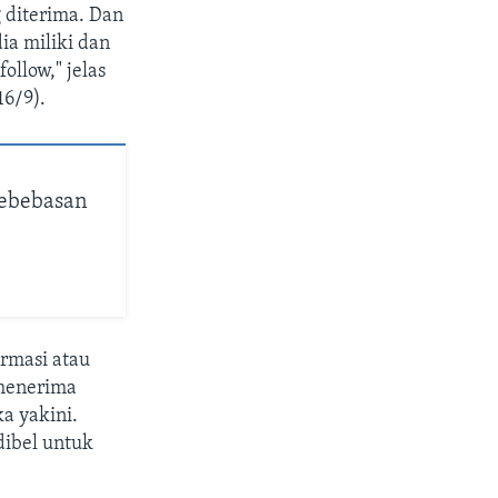
 diterima. Dan
ia miliki dan
ollow," jelas
16/9).
ebebasan
rmasi atau
 menerima
a yakini.
dibel untuk