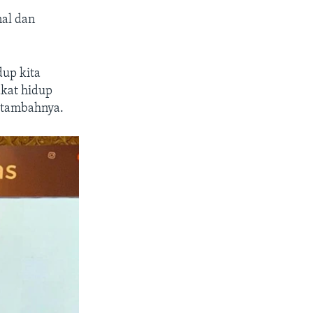
nal dan
dup kita
akat hidup
" tambahnya.