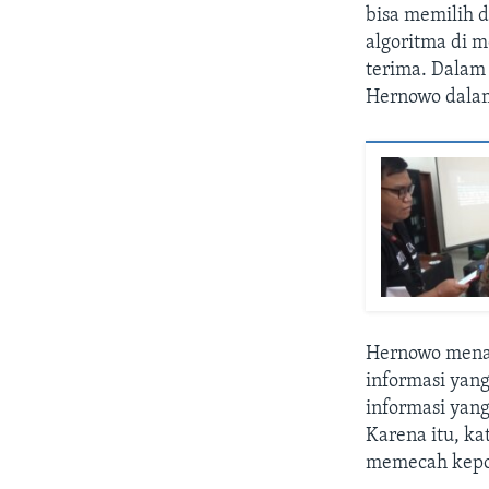
bisa memilih 
algoritma di m
terima. Dalam 
Hernowo dalam 
Hernowo mena
informasi yan
informasi yan
Karena itu, ka
memecah kepo