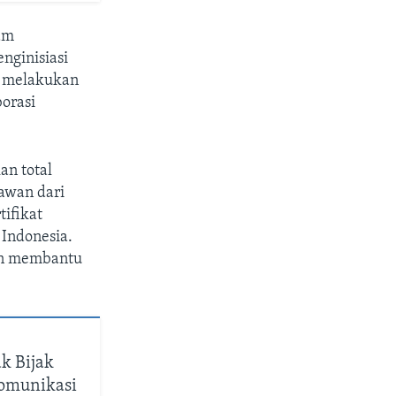
am
nginisiasi
k melakukan
orasi
an total
awan dari
tifikat
 Indonesia.
gan membantu
ak Bijak
omunikasi