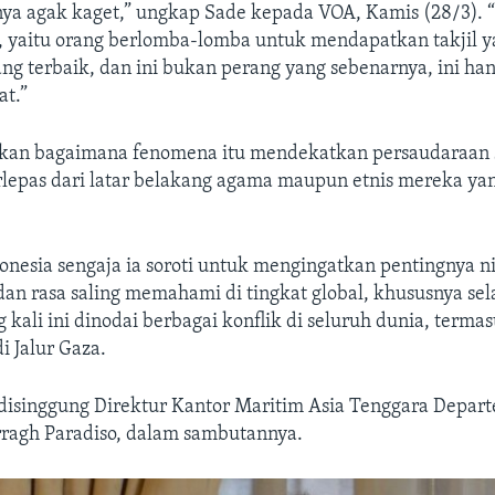
ya agak kaget,” ungkap Sade kepada VOA, Kamis (28/3). “
u, yaitu orang berlomba-lomba untuk mendapatkan takjil 
ng terbaik, dan ini bukan perang yang sebenarnya, ini ha
at.”
kan bagaimana fenomena itu mendekatkan persaudaraan 
erlepas dari latar belakang agama maupun etnis mereka ya
onesia sengaja ia soroti untuk mengingatkan pentingnya ni
an rasa saling memahami di tingkat global, khususnya sel
kali ini dinodai berbagai konflik di seluruh dunia, terma
i Jalur Gaza.
a disinggung Direktur Kantor Maritim Asia Tenggara Depar
rragh Paradiso, dalam sambutannya.