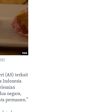
KBRI
ri (AS) terkait
a Indonesia
elesaian
dua negara,
ata permanen.”