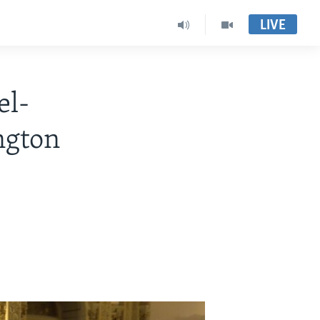
LIVE
el-
ngton