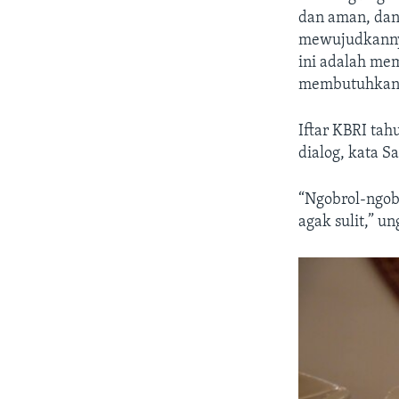
dan aman, dan
mewujudkannya
ini adalah me
membutuhkan
Iftar KBRI tah
dialog, kata S
“Ngobrol-ngobr
agak sulit,” u