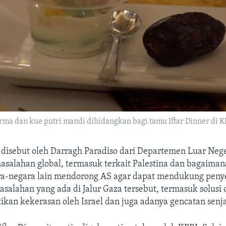
urma dan kue putri mandi dihidangkan bagi tamu Iftar Dinner di 
 disebut oleh Darragh Paradiso dari Departemen Luar Nege
asalahan global, termasuk terkait Palestina dan bagaiman
ra-negara lain mendorong AS agar dapat mendukung peny
salahan yang ada di Jalur Gaza tersebut, termasuk solusi 
ikan kekerasan oleh Israel dan juga adanya gencatan senj