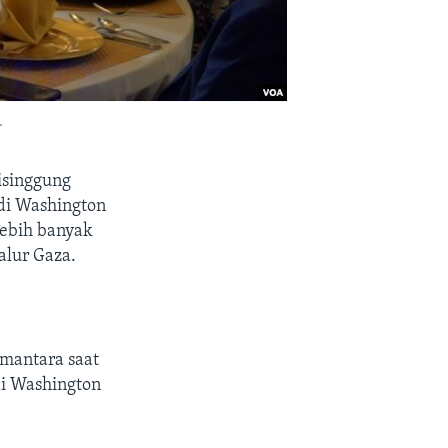
.
isinggung
di Washington
lebih banyak
alur Gaza.
imantara saat
di Washington