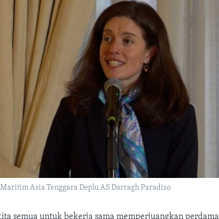
 Maritim Asia Tenggara Deplu AS Darragh Paradiso
 kita semua untuk bekerja sama memperjuangkan perdamai