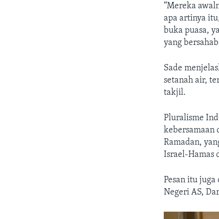
“Mereka awaln
apa artinya it
buka puasa, ya
yang bersahab
Sade menjelas
setanah air, t
takjil.
Pluralisme Ind
kebersamaan d
Ramadan, yang 
Israel-Hamas d
Pesan itu jug
Negeri AS, Da