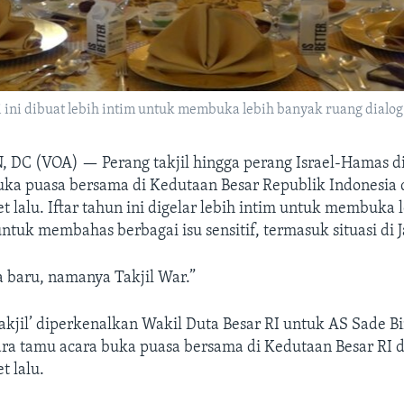
i ini dibuat lebih intim untuk membuka lebih banyak ruang dialog
, DC (VOA) —
Perang takjil hingga perang Israel-Hamas d
uka puasa bersama di Kedutaan Besar Republik Indonesia 
t lalu. Iftar tahun ini digelar lebih intim untuk membuka 
untuk membahas berbagai isu sensitif, termasuk situasi di J
 baru, namanya Takjil War.”
akjil’ diperkenalkan Wakil Duta Besar RI untuk AS Sade B
a tamu acara buka puasa bersama di Kedutaan Besar RI 
t lalu.