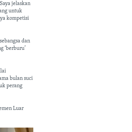
Saya jelaskan
yang untuk
nya kompetisi
sebangsa dan
ng ‘berburu’
lai
ama bulan suci
suk perang
temen Luar