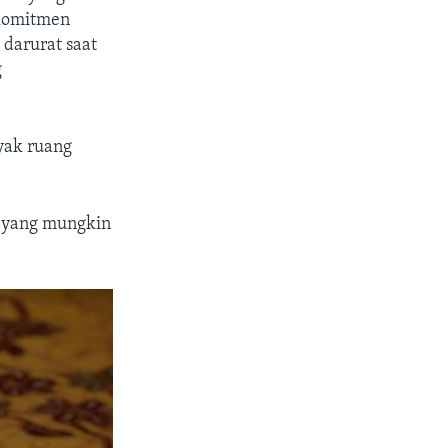
rkomitmen
darurat saat
g
nyak ruang
su yang mungkin