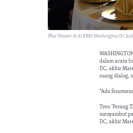
Iftar Dinner di di KBRI Washington DC kal
WASHINGTON
dalam acara b
DC, akhir Mare
ruang dialog, 
“Ada fenomena
Tren ‘Perang T
menyambut par
DC, akhir Mare