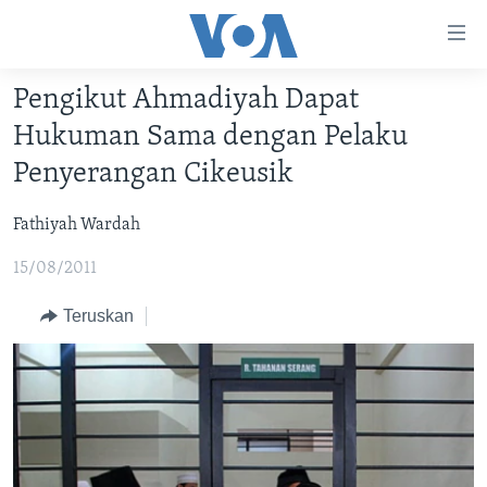
Tautan-
tautan
Akses
Pengikut Ahmadiyah Dapat
BERANDA
Lanjut
Hukuman Sama dengan Pelaku
ke
DUNIA
Penyerangan Cikeusik
Konten
VIDEO
Utama
Fathiyah Wardah
Lanjut
POLYGRAPH
ke
15/08/2011
DAFTAR PROGRAM
Navigasi
Utama
Teruskan
Learning English
Lanjut
ke
IKUTI KAMI
Pencarian