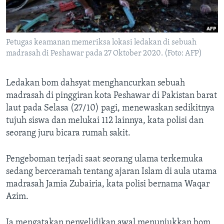
Bahasa-bahasa
Petugas keamanan memeriksa lokasi ledakan di sebuah
madrasah di Peshawar pada 27 Oktober 2020. (Foto: AFP)
Ledakan bom dahsyat menghancurkan sebuah
madrasah di pinggiran kota Peshawar di Pakistan barat
laut pada Selasa (27/10) pagi, menewaskan sedikitnya
tujuh siswa dan melukai 112 lainnya, kata polisi dan
seorang juru bicara rumah sakit.
Pengeboman terjadi saat seorang ulama terkemuka
sedang berceramah tentang ajaran Islam di aula utama
madrasah Jamia Zubairia, kata polisi bernama Waqar
Azim.
Ia mengatakan penyelidikan awal menunjukkan bom