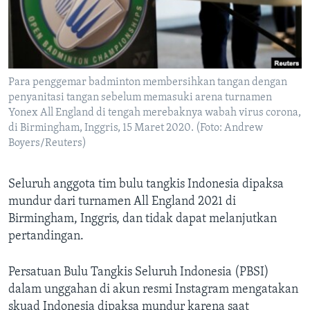
Bahasa-bahasa
Para penggemar badminton membersihkan tangan dengan
penyanitasi tangan sebelum memasuki arena turnamen
Yonex All England di tengah merebaknya wabah virus corona,
di Birmingham, Inggris, 15 Maret 2020. (Foto: Andrew
Boyers/Reuters)
Seluruh anggota tim bulu tangkis Indonesia dipaksa
mundur dari turnamen All England 2021 di
Birmingham, Inggris, dan tidak dapat melanjutkan
pertandingan.
Persatuan Bulu Tangkis Seluruh Indonesia (PBSI)
dalam unggahan di akun resmi Instagram mengatakan
skuad Indonesia dipaksa mundur karena saat