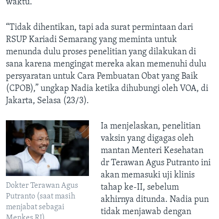
waktu.
“Tidak dihentikan, tapi ada surat permintaan dari
RSUP Kariadi Semarang yang meminta untuk
menunda dulu proses penelitian yang dilakukan di
sana karena mengingat mereka akan memenuhi dulu
persyaratan untuk Cara Pembuatan Obat yang Baik
(CPOB),” ungkap Nadia ketika dihubungi oleh VOA, di
Jakarta, Selasa (23/3).
Ia menjelaskan, penelitian
vaksin yang digagas oleh
mantan Menteri Kesehatan
dr Terawan Agus Putranto ini
akan memasuki uji klinis
Dokter Terawan Agus
tahap ke-II, sebelum
Putranto (saat masih
akhirnya ditunda. Nadia pun
menjabat sebagai
tidak menjawab dengan
Menkes RI)