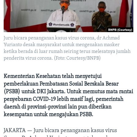
Bahasa-bahasa
Juru bicara penanganan kasus virus corona, dr Achmad
Yurianto desak masyarakat untuk mengenakan masker
ketika berada di luar rumah seiring terus melesatnya jumlah
penderita virus corona. (Foto: Courtesy/BNPB)
Kementerian Kesehatan telah menyetujui
pemberlakuan Pembatasan Sosial Berskala Besar
(PSBB) untuk DKI Jakarta. Untuk memutus mata rantai
penyebaran COVID-19 lebih masif lagi, pemerintah
daerah di provinsi-provinsi lain pun diberikan
kesempatan untuk mengajukan PSBB.
JAKARTA —
Juru bicara penanganan kasus virus