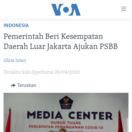
Tautan-
tautan
Akses
INDONESIA
BERANDA
Lanjut
Pemerintah Beri Kesempatan
ke
DUNIA
Daerah Luar Jakarta Ajukan PSBB
Konten
VIDEO
Utama
Ghita Intan
Lanjut
POLYGRAPH
ke
Terakhir kali diperbarui 08/04/2020
DAFTAR PROGRAM
Navigasi
Utama
Teruskan
Learning English
Lanjut
ke
IKUTI KAMI
Pencarian