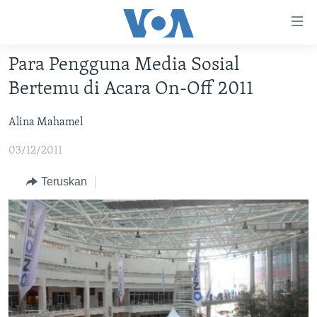
Tautan-
tautan
Akses
Para Pengguna Media Sosial
BERANDA
Lanjut
Bertemu di Acara On-Off 2011
ke
DUNIA
Konten
Alina Mahamel
VIDEO
Utama
Lanjut
03/12/2011
POLYGRAPH
ke
DAFTAR PROGRAM
Teruskan
Navigasi
Utama
Learning English
Lanjut
ke
IKUTI KAMI
Pencarian