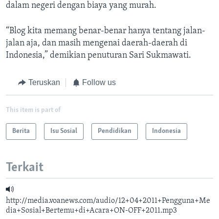
dalam negeri dengan biaya yang murah.
“Blog kita memang benar-benar hanya tentang jalan-
jalan aja, dan masih mengenai daerah-daerah di
Indonesia,” demikian penuturan Sari Sukmawati.
Teruskan
Follow us
This item is part of
Berita
Isu Sosial
Pendidikan
Indonesia
Terkait
http://media.voanews.com/audio/12+04+2011+Pengguna+Me
dia+Sosial+Bertemu+di+Acara+ON-OFF+2011.mp3