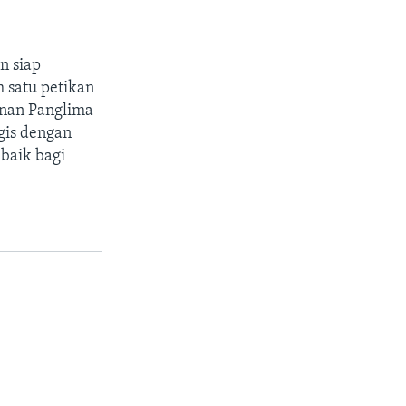
n siap
 satu petikan
anan Panglima
gis dengan
baik bagi