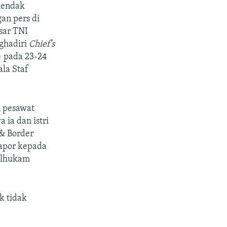
hendak
an pers di
sar TNI
ghadiri
Chief's
 pada 23-24
la Staf
n pesawat
ia dan istri
& Border
lapor kepada
olhukam
k tidak