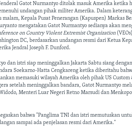
Jenderal Gatot Nurmantyo ditolak masuk Amerika ketika 
menuhi undangan pihak militer Amerika. Dalam keterang
u malam, Kepala Pusat Penerangan (Kapuspen) Markas Be
uryanto mengatakan Gatot Nurmantyo sedianya akan men
ference on Country Violent Extremist Organization
(VEOs)
shington DC, berdasarkan undangan resmi dari Ketua Kepa
ika Jendral Joseph F. Dunford.
o dan istri siap meninggalkan Jakarta Sabtu siang denga
ndara Soekarno-Hatta Cengkareng ketika diberitahu bahwa 
nankan memasuki wilayah Amerika oleh pihak US Custom 
egera setelah meninggalkan bandara, Gatot Nurmantyo me
 Widodo, Menteri Luar Negeri Retno Marsudi dan Menkop
gaskan bahwa "Panglima TNI dan istri memutuskan untu
ngan sampai ada penjelasan resmi dari Amerika."