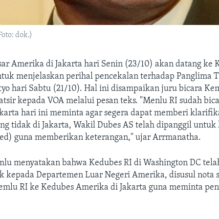
oto: dok.)
ar Amerika di Jakarta hari Senin (23/10) akan datang ke
ntuk menjelaskan perihal pencekalan terhadap Panglima T
o hari Sabtu (21/10). Hal ini disampaikan juru bicara Ke
tsir kepada VOA melalui pesan teks. "Menlu RI sudah bic
karta hari ini meminta agar segera dapat memberi klarifi
g tidak di Jakarta, Wakil Dubes AS telah dipanggil untuk
red) guna memberikan keterangan," ujar Arrmanatha.
mlu menyatakan bahwa Kedubes RI di Washington DC tel
ik kepada Departemen Luar Negeri Amerika, disusul nota 
emlu RI ke Kedubes Amerika di Jakarta guna meminta penj