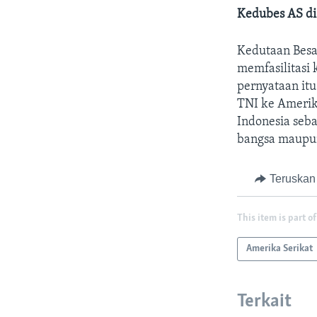
Kedubes AS di
Kedutaan Besa
memfasilitasi
pernyataan it
TNI ke Amerik
Indonesia seb
bangsa maupun
Teruskan
This item is part of
Amerika Serikat
Terkait