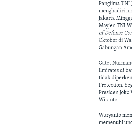
Panglima TNI 
menghadiri me
Jakarta Mingg
Mayjen TNI W
of Defense Con
Oktober di Wa
Gabungan Amer
Gatot Nurmanty
Emirates di ba
tidak diperke
Protection. S
Presiden Joko
Wiranto.
Wuryanto mene
memenuhi unda