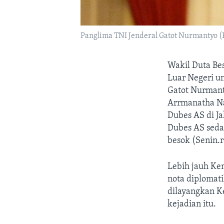
Panglima TNI Jenderal Gatot Nurmantyo (F
Wakil Duta Bes
Luar Negeri u
Gatot Nurmanty
Arrmanatha Na
Dubes AS di Ja
Dubes AS sedan
besok (Senin.
Lebih jauh Ke
nota diplomat
dilayangkan K
kejadian itu.