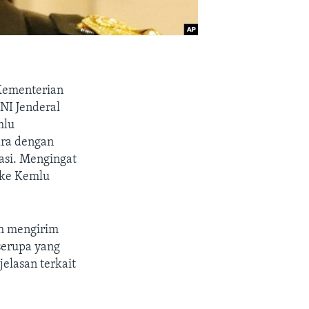
 Kementerian
NI Jenderal
mlu
ara dengan
kasi. Mengingat
 ke Kemlu
ah mengirim
serupa yang
elasan terkait