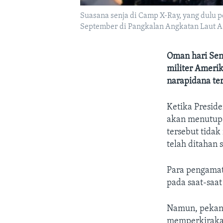
Suasana senja di Camp X-Ray, yang dulu p
September di Pangkalan Angkatan Laut AS
Oman hari Sen
militer Ameri
narapidana te
Ketika Preside
akan menutup 
tersebut tidak
telah ditahan 
Para pengamat
pada saat-saa
Namun, pekan 
memperkirakan