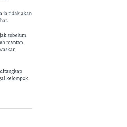
 ia tidak akan
hat.
ejak sebelum
leh mantan
ewaskan
 ditangkap
gai kelompok