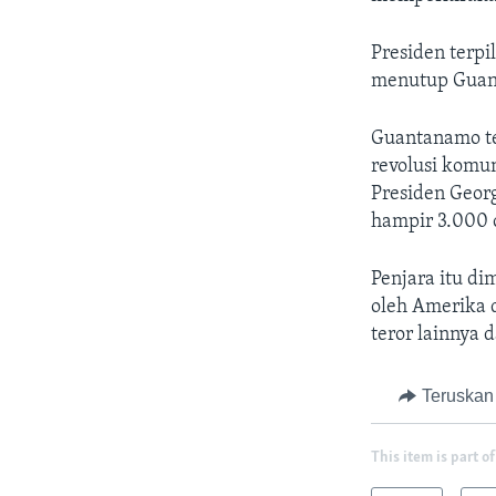
Presiden terp
menutup Guant
Guantanamo te
revolusi komu
Presiden Geor
hampir 3.000 
Penjara itu d
oleh Amerika 
teror lainnya 
Teruskan
This item is part of