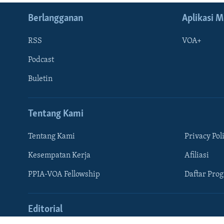
Berlangganan
Aplikasi M
RSS
VOA+
Podcast
Buletin
Tentang Kami
Learning English
Tentang Kami
Privacy Pol
IKUTI KAMI
Kesempatan Kerja
Afiliasi
PPIA-VOA Fellowship
Daftar Pro
Bahasa-bahasa
Editorial