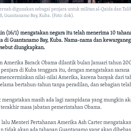
ernah digunakan sebagai penjara untuk militan al-Qaida dan Tali
, Guantanamo Bay, Kuba. (Foto: dok).
in (16/1) mengatakan negara itu telah menerima 10 tahana
ka di Guantanamo Bay, Kuba. Nama-nama dan kewarganeg
rsebut diungkapkan.
n Amerika Barack Obama dilantik bulan Januari tahun 2009
penjara di Kuba tenggara itu, dengan mengatakan sarana
 mencerminkan nilai-nilai Amerika, karena banyak dari ta
selama bertahun-tahun tanpa peradilan, dan sebagian telah
 mengatakan masih ada lagi narapidana yang mungkin ak
t terakhir masa jabatan pemerintahan Obama.
lalu Menteri Pertahanan Amerika Ash Carter mengatakan
 tidak akan ada tahanan Guantanamo yang akan dibebas