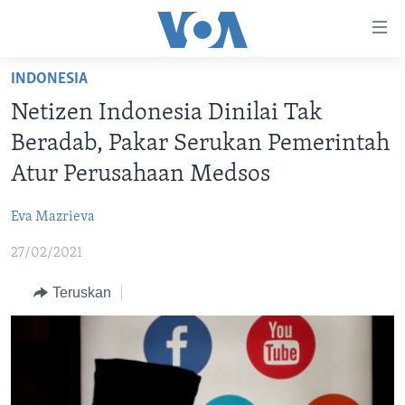
Tautan-
tautan
Akses
INDONESIA
BERANDA
Lanjut
Netizen Indonesia Dinilai Tak
ke
DUNIA
Beradab, Pakar Serukan Pemerintah
Konten
VIDEO
Utama
Atur Perusahaan Medsos
Lanjut
POLYGRAPH
ke
Eva Mazrieva
DAFTAR PROGRAM
Navigasi
27/02/2021
Utama
Learning English
Lanjut
Teruskan
ke
IKUTI KAMI
Pencarian