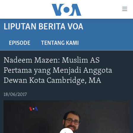
Tautan-
tautan
Akses
LIPUTAN BERITA VOA
BERANDA
Lanjut
ke
DUNIA
EPISODE
TENTANG KAMI
Konten
VIDEO
Utama
Nadeem Mazen: Muslim AS
Lanjut
POLYGRAPH
Pertama yang Menjadi Anggota
ke
DAFTAR PROGRAM
Navigasi
Dewan Kota Cambridge, MA
Utama
Learning English
Lanjut
18/06/2017
ke
IKUTI KAMI
Pencarian