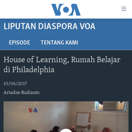
Tautan-
tautan
Akses
LIPUTAN DIASPORA VOA
BERANDA
Lanjut
ke
DUNIA
EPISODE
TENTANG KAMI
Konten
VIDEO
Utama
House of Learning, Rumah Belajar
Lanjut
POLYGRAPH
di Philadelphia
ke
DAFTAR PROGRAM
Navigasi
10/06/2017
Utama
Learning English
Lanjut
Ariadne Budianto
ke
IKUTI KAMI
Pencarian