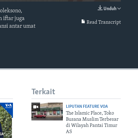
Unduh
woleksono,
EMBED
iftar juga
Read Transcript
nsi antar umat
Terkait
LIPUTAN FEATURE VOA
The Islamic Place, Toko
Busana Muslim Terbesar
di Wilayah Pantai Timur
AS