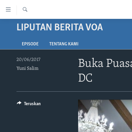
Tautan-
tautan
Cari
Akses
LIPUTAN BERITA VOA
BERANDA
Lanjut
DUNIA
ke
EPISODE
TENTANG KAMI
VIDEO
Konten
Utama
POLYGRAPH
20/06/2017
Buka Puas
Lanjut
Yuni Salim
DAFTAR PROGRAM
ke
DC
Navigasi
Utama
Lanjut
ke
Teruskan
Pencarian