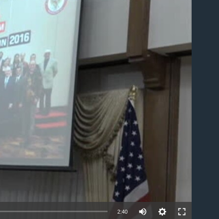
able
2:40