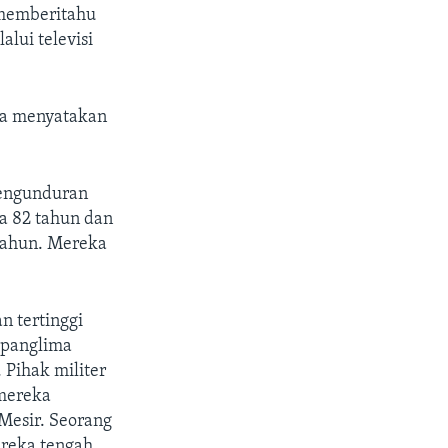
 memberitahu
lui televisi
asa menyatakan
engunduran
a 82 tahun dan
tahun. Mereka
n tertinggi
 panglima
.
Pihak militer
mereka
Mesir. Seorang
ereka tengah