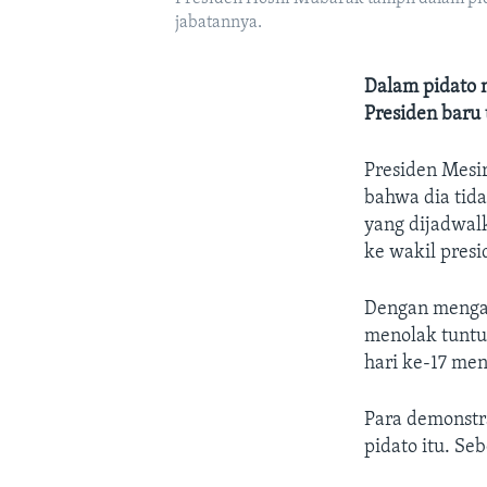
jabatannya.
Dalam pidato 
Presiden baru
Presiden Mesi
bahwa dia tid
yang dijadwal
ke wakil presi
Dengan mengat
menolak tuntu
hari ke-17 men
Para demonstr
pidato itu. S