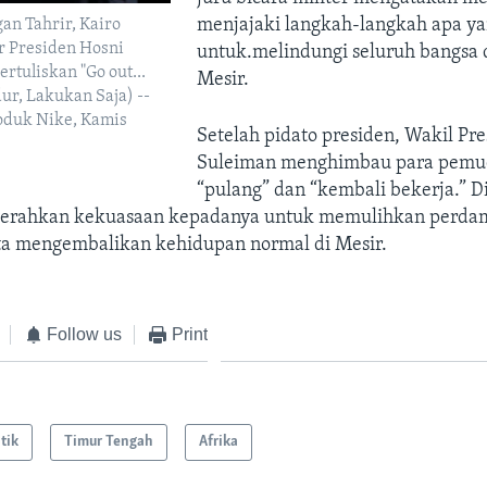
menjajaki langkah-langkah apa ya
an Tahrir, Kairo
 Presiden Hosni
untuk.melindungi seluruh bangsa 
rtuliskan "Go out...
Mesir.
dur, Lakukan Saja) --
oduk Nike, Kamis
Setelah pidato presiden, Wakil Pr
Suleiman menghimbau para pemud
“pulang” dan “kembali bekerja.” 
yerahkan kekuasaan kepadanya untuk memulihkan perda
a mengembalikan kehidupan normal di Mesir.
Follow us
Print
itik
Timur Tengah
Afrika