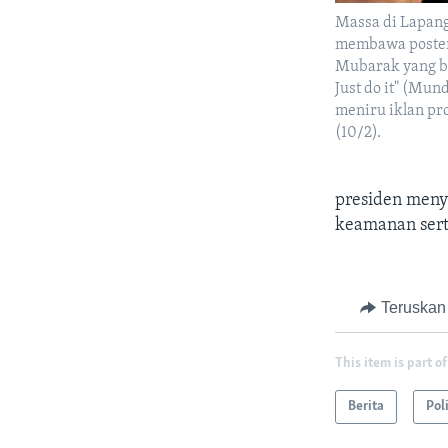
Massa di Lapang
membawa poster
Mubarak yang be
Just do it" (Mun
meniru iklan pr
(10/2).
presiden men
keamanan sert
Teruskan
This item is part of
Berita
Pol