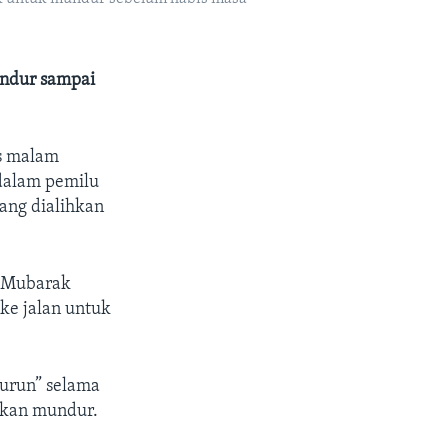
undur sampai
s malam
 dalam pemilu
ang dialihkan
, Mubarak
ke jalan untuk
turun” selama
akan mundur.