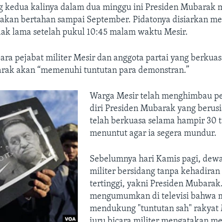
ng kedua kalinya dalam dua minggu ini Presiden Mubarak
akan bertahan sampai September. Pidatonya disiarkan mela
dak lama setelah pukul 10:45 malam waktu Mesir.
ara pejabat militer Mesir dan anggota partai yang berku
rak akan “memenuhi tuntutan para demonstran.”
Warga Mesir telah menghimbau p
diri Presiden Mubarak yang berusi
telah berkuasa selama hampir 30 
menuntut agar ia segera mundur.
Sebelumnya hari Kamis pagi, dewa
militer bersidang tanpa kehadiran
tertinggi, yakni Presiden Mubarak
mengumumkan di televisi bahwa 
mendukung "tuntutan sah" rakyat 
juru bicara militer mengatakan m