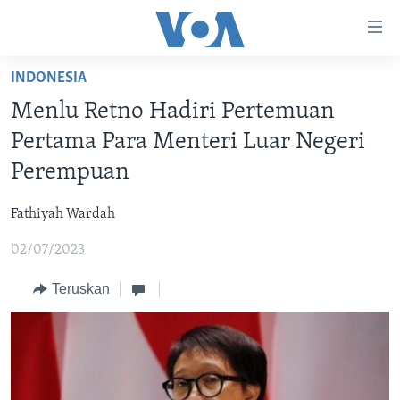
Tautan-
tautan
Akses
INDONESIA
BERANDA
Lanjut
Menlu Retno Hadiri Pertemuan
ke
DUNIA
Pertama Para Menteri Luar Negeri
Konten
VIDEO
Utama
Perempuan
Lanjut
POLYGRAPH
ke
Fathiyah Wardah
DAFTAR PROGRAM
Navigasi
02/07/2023
Utama
Learning English
Lanjut
Teruskan
ke
IKUTI KAMI
Pencarian