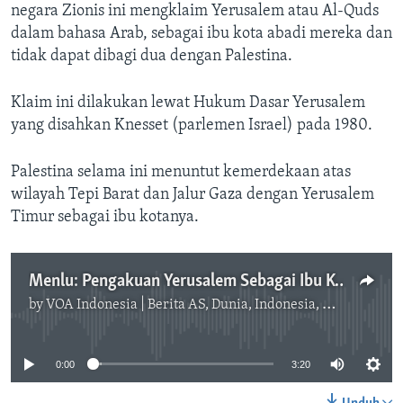
negara Zionis ini mengklaim Yerusalem atau Al-Quds
dalam bahasa Arab, sebagai ibu kota abadi mereka dan
tidak dapat dibagi dua dengan Palestina.
Klaim ini dilakukan lewat Hukum Dasar Yerusalem
yang disahkan Knesset (parlemen Israel) pada 1980.
Palestina selama ini menuntut kemerdekaan atas
wilayah Tepi Barat dan Jalur Gaza dengan Yerusalem
Timur sebagai ibu kotanya.
Menlu: Pengakuan Yerusalem Sebagai Ibu Kota Israel Akan Mengubur Proses Perdamaian
by
VOA Indonesia | Berita AS, Dunia, Indonesia, Diaspora Indonesia di AS
No media source currently available
0:00
3:20