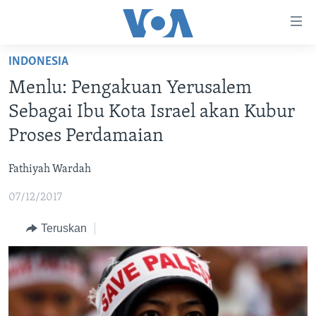
Tautan-
tautan
Akses
INDONESIA
BERANDA
Lanjut
Menlu: Pengakuan Yerusalem
ke
DUNIA
Sebagai Ibu Kota Israel akan Kubur
Konten
VIDEO
Utama
Proses Perdamaian
Lanjut
POLYGRAPH
ke
Fathiyah Wardah
DAFTAR PROGRAM
Navigasi
07/12/2017
Utama
Learning English
Lanjut
Teruskan
ke
IKUTI KAMI
Pencarian