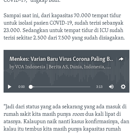
COVID-19,” ungkap Budi.
Sampai saat ini, dari kapasitas 70.000 tempat tidur
untuk isolasi pasien COVID-19, sudah terisi sebanyak
23.000. Sedangkan untuk tempat tidur di ICU sudah
terisi sekitar 2.500 dari 7.500 yang sudah disiagakan.
Menkes: Varian Baru Virus Corona Paling Banyak Ditemukan di Sumatera dan Kalimantan
by
VOA Indonesia | Berita AS, Dunia, Indonesia, Diaspora Indonesia di AS
No media source currently available
0:00
3:13
“Jadi dari status yang ada sekarang yang ada masuk di
rumah sakit kita masih punya
room
dua kali lipat di
atasnya. Kalaupun naik nanti kasus konfirmasinya, dan
kalau itu tembus kita masih punya kapasitas rumah