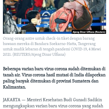
Bahasa-bahasa
Orang-orang antre untuk check-in tiket dengan barang
bawaan mereka di Bandara Soekarno-Hatta, Tangerang
untuk mudik lebaran di tengah pandemi COVID-19, 4 Mewi
2021. (REUTERS/Ajeng Dinar Ulfiana)
Beberapa varian baru virus corona sudah ditemukan di
tanah air. Virus corona hasil mutasi di India dilaporkan
paling banyak ditemukan di provinsi Sumatera dan
Kalimantan.
JAKARTA —
Menteri Kesehatan Budi Gunadi Sadikin
mengungkapkan varian baru virus corona yang sudah