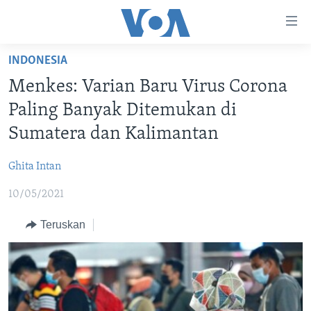
Tautan-
tautan
Akses
INDONESIA
BERANDA
Lanjut
Menkes: Varian Baru Virus Corona
ke
DUNIA
Paling Banyak Ditemukan di
Konten
VIDEO
Utama
Sumatera dan Kalimantan
Lanjut
POLYGRAPH
ke
Ghita Intan
DAFTAR PROGRAM
Navigasi
10/05/2021
Utama
Learning English
Lanjut
Teruskan
ke
IKUTI KAMI
Pencarian