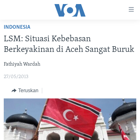
Tautan-
tautan
Akses
INDONESIA
BERANDA
Lanjut
LSM: Situasi Kebebasan
ke
DUNIA
Berkeyakinan di Aceh Sangat Buruk
Konten
VIDEO
Utama
Fathiyah Wardah
Lanjut
POLYGRAPH
ke
27/05/2013
DAFTAR PROGRAM
Navigasi
Utama
Teruskan
Learning English
Lanjut
ke
IKUTI KAMI
Pencarian