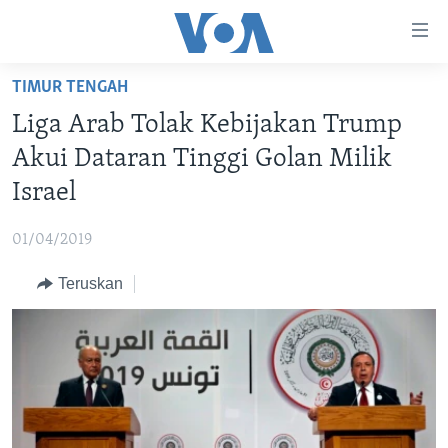
Tautan-
tautan
Akses
TIMUR TENGAH
BERANDA
Lanjut
Liga Arab Tolak Kebijakan Trump
ke
DUNIA
Akui Dataran Tinggi Golan Milik
Konten
VIDEO
Utama
Israel
Lanjut
POLYGRAPH
ke
01/04/2019
DAFTAR PROGRAM
Navigasi
Teruskan
Utama
Learning English
Lanjut
ke
IKUTI KAMI
Pencarian