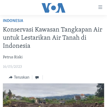
Tautan-
tautan
Akses
INDONESIA
BERANDA
Lanjut
Konservasi Kawasan Tangkapan Air
ke
DUNIA
untuk Lestarikan Air Tanah di
Konten
VIDEO
Utama
Indonesia
Lanjut
POLYGRAPH
ke
Petrus Riski
DAFTAR PROGRAM
Navigasi
16/05/2023
Utama
Learning English
Lanjut
Teruskan
ke
IKUTI KAMI
Pencarian