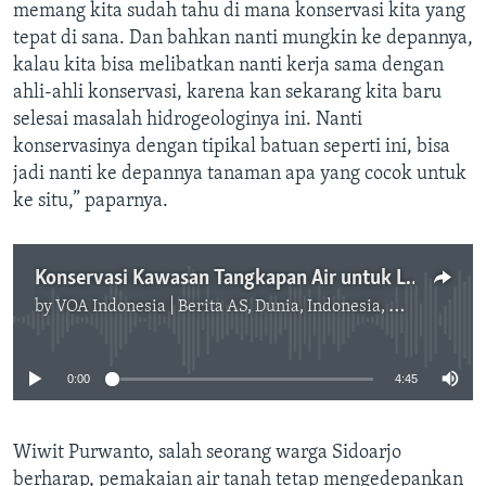
memang kita sudah tahu di mana konservasi kita yang
tepat di sana. Dan bahkan nanti mungkin ke depannya,
kalau kita bisa melibatkan nanti kerja sama dengan
ahli-ahli konservasi, karena kan sekarang kita baru
selesai masalah hidrogeologinya ini. Nanti
konservasinya dengan tipikal batuan seperti ini, bisa
jadi nanti ke depannya tanaman apa yang cocok untuk
ke situ,” paparnya.
Konservasi Kawasan Tangkapan Air untuk Lestarikan Air Tanah di Indonesia
by
VOA Indonesia | Berita AS, Dunia, Indonesia, Diaspora Indonesia di AS
No media source currently available
0:00
4:45
Wiwit Purwanto, salah seorang warga Sidoarjo
berharap, pemakaian air tanah tetap mengedepankan