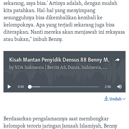
sekarang, saya bisa.' Artinya adalah, dengan mudah
kita patahkan. Hal-hal yang menyimpang
sesungguhnya bisa dikembalikan kembali ke
kelompoknya. Apa yang terjadi sekarang juga bisa
diterapkan. Nanti mereka akan menjawab ini rekayasa
atau bukan," imbuh Benny.
Kisah Mantan Penyidik Densus 88 Benny Mamoto Dalam Menghadapi Tersangka Teroris
by
VOA Indonesia | Berita AS, Dunia, Indonesia, Diaspora Indonesia di AS
No media source currently available
0:00
2:56
Unduh
Berdasarkan pengalamannya saat membongkar
kelompok teroris jaringan Jamaah Islamiyah, Benny