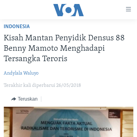
Tautan-
tautan
Akses
INDONESIA
BERANDA
Lanjut
Kisah Mantan Penyidik Densus 88
ke
DUNIA
Benny Mamoto Menghadapi
Konten
VIDEO
Utama
Tersangka Teroris
Lanjut
POLYGRAPH
ke
Andylala Waluyo
DAFTAR PROGRAM
Navigasi
Terakhir kali diperbarui 26/05/2018
Utama
Learning English
Lanjut
Teruskan
ke
IKUTI KAMI
Pencarian